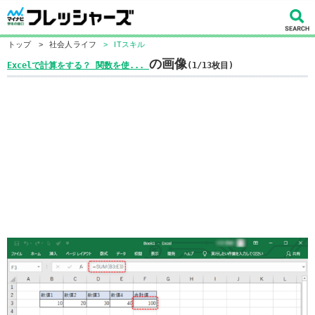
トップ
>
社会人ライフ
>
ITスキル
の画像
Excelで計算をする？ 関数を使...
(1/13枚目)