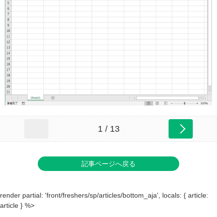
1 / 13
記事ページへ戻る
render partial: 'front/freshers/sp/articles/bottom_aja', locals: { article:
article } %>