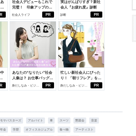
にあ
社会人デビューもこれで
実はがんばりすぎ？新社
カー
完璧！ 印象アップのセ
会人『お疲れ度』診断
ルフプロデュース術
R
PR
PR
社会人ライフ
診断
の中
あなたの“なりたい”社会
忙しい新社会人にぴった
人像は？ お仕事バッグ選
り！ 「朝リフレア」をは
えた
びから始める新生活
じめよう。しっかりニオ
R
PR
PR
身だしなみ・ビジネ
身だしなみ・ビジネ
イケアして24時間快適。
スアイテム
スアイテム
モヤバスターズ
アルバイト
車
スーツ
懇親会
音楽
年金
学歴
オフィスカジュアル
食べ物
アーティスト