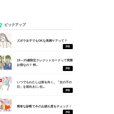
ピックアップ
ズボラ女子でもOKな美脚ケアって？
PR
18～25歳限定クレジットカードって実際
お得なの？ 特...
PR
いつでもわたしは前を向く。「女の子の
日」を前向きに♪社...
PR
簡単な診断で今のお疲れ度をチェック！
PR