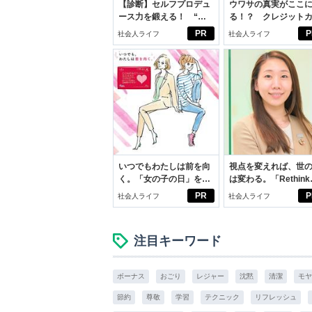
【診断】セルフプロデュ
ウワサの真実がここ
ース力を鍛える！ “ジ
る！？ クレジット
ブン観”診断
ドの都市伝説
PR
P
社会人ライフ
社会人ライフ
いつでもわたしは前を向
視点を変えれば、世
く。「女の子の日」を前
は変わる。「Rethink
向きに♪社会人エリ・大
PROJECT」がつた
PR
P
社会人ライフ
社会人ライフ
学生リカの物語
いこと。
注目キーワード
ボーナス
おごり
レジャー
沈黙
清潔
モヤ
節約
尊敬
学習
テクニック
リフレッシュ