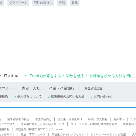
絡
プライベート
異性の気持ち
会話
趣味
>
ITスキル
>
Excelで計算をする？ 関数を使う？ 合計値を求める方法を例
スマナー
内定・入社
卒業・卒業旅行
お金の知識
用規約
個人情報について
広告掲載のお問い合わせ
お問い合わせ
活
留学経験者の就活
看護学生向け
医学生・研修医向け
転職・求人情報
海外求人
ミド
シニアの求人
障害者に特化した求人紹介サービス
フリーランス・副業向け業務委託案件
医療福祉
進路情報
高校生向け探究学習プログラム Locus
まとめサイト
総合・専門ニュース
高校生のチャレンジサイト
ティーンマーケティング支援
大