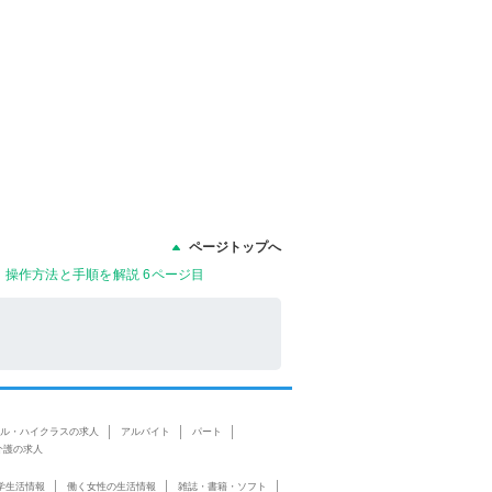
ページトップへ
に、操作方法と手順を解説 6ページ目
ル・ハイクラスの求人
アルバイト
パート
介護の求人
学生活情報
働く女性の生活情報
雑誌・書籍・ソフト