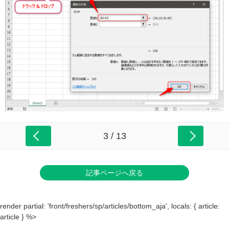
3 / 13
記事ページへ戻る
render partial: 'front/freshers/sp/articles/bottom_aja', locals: { article:
article } %>