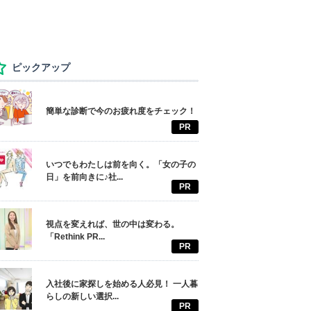
ピックアップ
簡単な診断で今のお疲れ度をチェック！
PR
いつでもわたしは前を向く。「女の子の
日」を前向きに♪社...
PR
視点を変えれば、世の中は変わる。
「Rethink PR...
PR
入社後に家探しを始める人必見！ 一人暮
らしの新しい選択...
PR