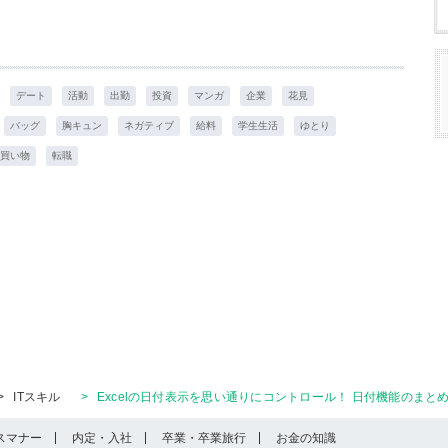
デート
活動
出勤
投資
マンガ
企業
花見
バッグ
胸キュン
ネガティブ
給料
学生生活
ゆとり
買い物
転職
>
ITスキル
>
Excelの日付表示を思い通りにコントロール！ 日付機能のまと
スマナー
内定・入社
卒業・卒業旅行
お金の知識