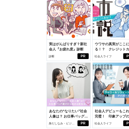
実はがんばりすぎ？新社
ウワサの真実がここ
会人『お疲れ度』診断
る！？ クレジット
ドの都市伝説
PR
P
診断
社会人ライフ
あなたの“なりたい”社会
社会人デビューもこ
人像は？ お仕事バッグ選
完璧！ 印象アップ
びから始める新生活
ルフプロデュース術
PR
P
身だしなみ・ビジネ
社会人ライフ
スアイテム