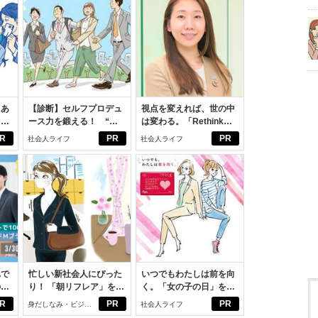
にあ
【診断】セルフプロデュ
視点を変えれば、世の中
カー
ース力を鍛える！ “ジ
は変わる。「Rethink
ブン観”診断
PROJECT」がつたえた
R
PR
PR
社会人ライフ
社会人ライフ
いこと。
れで
忙しい新社会人にぴった
いつでもわたしは前を向
のセ
り！ 「朝リフレア」をは
く。「女の子の日」を前
じめよう。しっかりニオ
向きに♪社会人エリ・大
R
PR
PR
身だしなみ・ビジネ
社会人ライフ
イケアして24時間快適。
学生リカの物語
スアイテム