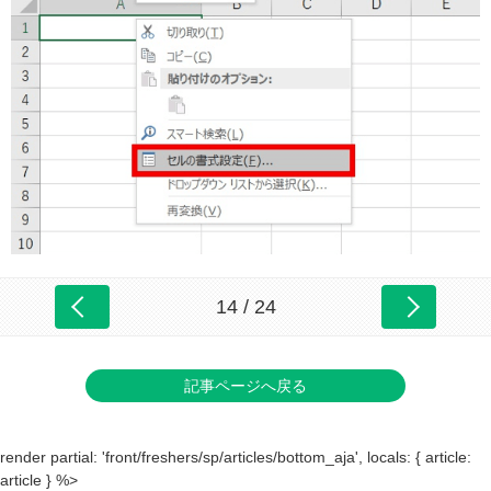
14 / 24
記事ページへ戻る
render partial: 'front/freshers/sp/articles/bottom_aja', locals: { article:
article } %>