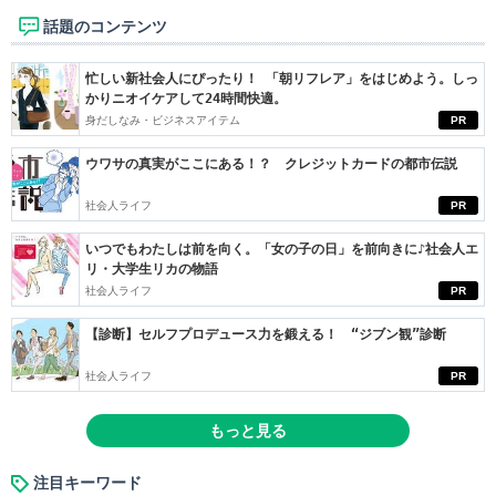
話題のコンテンツ
忙しい新社会人にぴったり！ 「朝リフレア」をはじめよう。しっ
かりニオイケアして24時間快適。
身だしなみ・ビジネスアイテム
PR
ウワサの真実がここにある！？ クレジットカードの都市伝説
社会人ライフ
PR
いつでもわたしは前を向く。「女の子の日」を前向きに♪社会人エ
リ・大学生リカの物語
社会人ライフ
PR
【診断】セルフプロデュース力を鍛える！ “ジブン観”診断
社会人ライフ
PR
もっと見る
注目キーワード