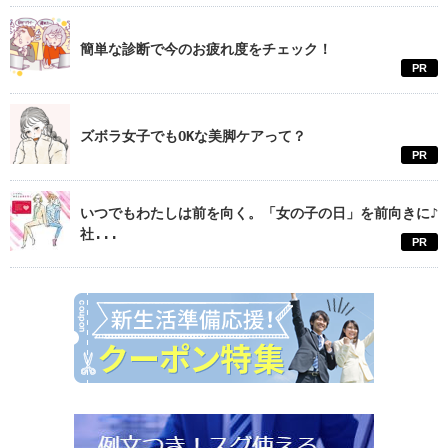
簡単な診断で今のお疲れ度をチェック！
PR
ズボラ女子でもOKな美脚ケアって？
PR
いつでもわたしは前を向く。「女の子の日」を前向きに♪
社...
PR