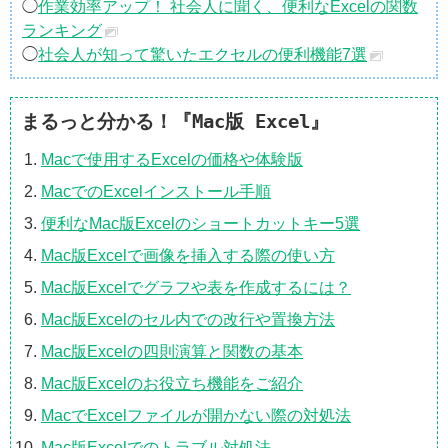
◯
作業効率アップ！ 社会人に聞く、便利なExcelの関数
ランキング
◯
社会人が知って驚いたエクセルの便利機能7選
まるっと分かる！『Mac版 Excel』
Macで使用するExcelの価格や体験版
MacでのExcelインストール手順
便利なMac版Excelのショートカットキー5選
Mac版Excelで画像を挿入する際の使い方
Mac版Excelでグラフや表を作成するには？
Mac版Excelのセル内での改行や置換方法
Mac版Excelの四則演算と関数の基本
Mac版Excelのお役立ち機能をご紹介
MacでExcelファイルが開かない際の対処法
Mac版Excelでのトラブル対処法