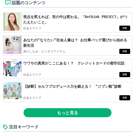
話題のコンテンツ
視点を変えれば、世の中は変わる。「Rethink PROJECT」がつ
たえたいこと。
社会人ライフ
PR
あなたの“なりたい”社会人像は？ お仕事バッグ選びから始める
新生活
身だしなみ・ビジネスアイテム
PR
ウワサの真実がここにある！？ クレジットカードの都市伝説
社会人ライフ
PR
【診断】セルフプロデュース力を鍛える！ “ジブン観”診断
社会人ライフ
PR
もっと見る
注目キーワード