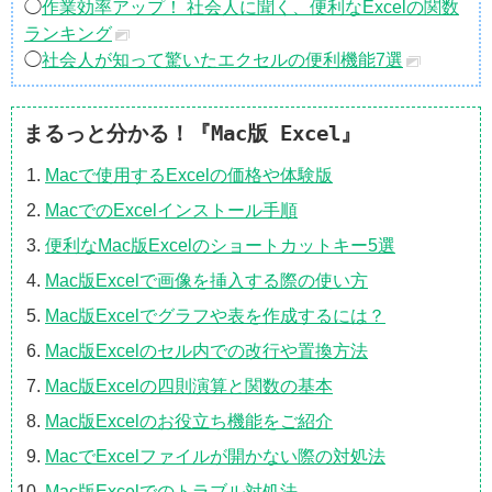
◯
作業効率アップ！ 社会人に聞く、便利なExcelの関数
ランキング
◯
社会人が知って驚いたエクセルの便利機能7選
まるっと分かる！『Mac版 Excel』
Macで使用するExcelの価格や体験版
MacでのExcelインストール手順
便利なMac版Excelのショートカットキー5選
Mac版Excelで画像を挿入する際の使い方
Mac版Excelでグラフや表を作成するには？
Mac版Excelのセル内での改行や置換方法
Mac版Excelの四則演算と関数の基本
Mac版Excelのお役立ち機能をご紹介
MacでExcelファイルが開かない際の対処法
Mac版Excelでのトラブル対処法