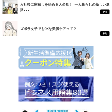
入社後に家探しを始める人必見！ 一人暮らしの新しい選
択...
PR
ズボラ女子でもOKな美脚ケアって？
PR