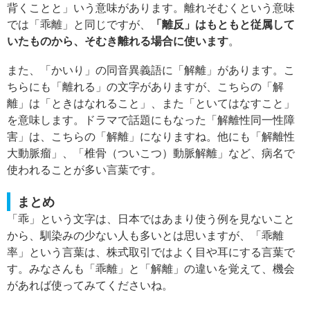
背くことと」いう意味があります。離れそむくという意味
では「乖離」と同じですが、
「離反」はもともと従属して
いたものから、そむき離れる場合に使います
。
また、「かいり」の同音異義語に「解離」があります。こ
ちらにも「離れる」の文字がありますが、こちらの「解
離」は「ときはなれること」、また「といてはなすこと」
を意味します。ドラマで話題にもなった「解離性同一性障
害」は、こちらの「解離」になりますね。他にも「解離性
大動脈瘤」、「椎骨（ついこつ）動脈解離」など、病名で
使われることが多い言葉です。
まとめ
「乖」という文字は、日本ではあまり使う例を見ないこと
から、馴染みの少ない人も多いとは思いますが、「乖離
率」という言葉は、株式取引ではよく目や耳にする言葉で
す。みなさんも「乖離」と「解離」の違いを覚えて、機会
があれば使ってみてくださいね。