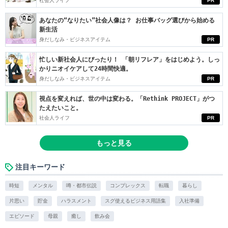
社会人ライフ
PR
あなたの“なりたい”社会人像は？ お仕事バッグ選びから始める
新生活
身だしなみ・ビジネスアイテム
PR
忙しい新社会人にぴったり！ 「朝リフレア」をはじめよう。しっ
かりニオイケアして24時間快適。
身だしなみ・ビジネスアイテム
PR
視点を変えれば、世の中は変わる。「Rethink PROJECT」がつ
たえたいこと。
社会人ライフ
PR
もっと見る
注目キーワード
時短
メンタル
噂・都市伝説
コンプレックス
転職
暮らし
片思い
貯金
ハラスメント
スグ使えるビジネス用語集
入社準備
エピソード
母親
癒し
飲み会