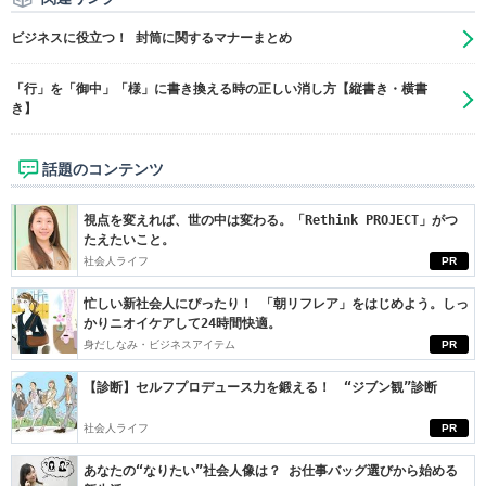
ビジネスに役立つ！ 封筒に関するマナーまとめ
「行」を「御中」「様」に書き換える時の正しい消し方【縦書き・横書
き】
話題のコンテンツ
視点を変えれば、世の中は変わる。「Rethink PROJECT」がつ
たえたいこと。
社会人ライフ
PR
忙しい新社会人にぴったり！ 「朝リフレア」をはじめよう。しっ
かりニオイケアして24時間快適。
身だしなみ・ビジネスアイテム
PR
【診断】セルフプロデュース力を鍛える！ “ジブン観”診断
社会人ライフ
PR
あなたの“なりたい”社会人像は？ お仕事バッグ選びから始める