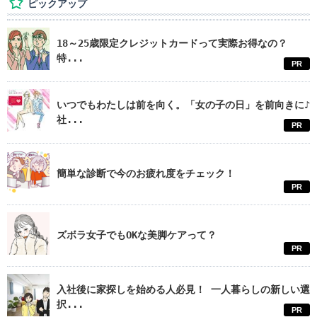
ピックアップ
18～25歳限定クレジットカードって実際お得なの？
特...
PR
いつでもわたしは前を向く。「女の子の日」を前向きに♪
社...
PR
簡単な診断で今のお疲れ度をチェック！
PR
ズボラ女子でもOKな美脚ケアって？
PR
入社後に家探しを始める人必見！ 一人暮らしの新しい選
択...
PR