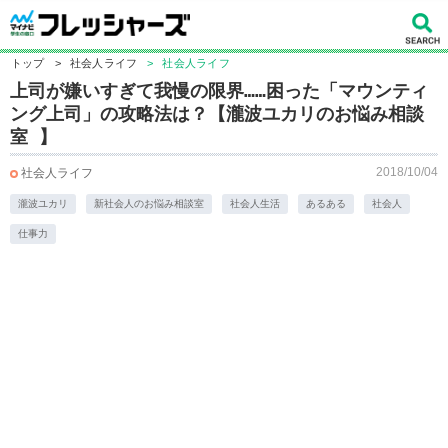
トップ
>
社会人ライフ
>
社会人ライフ
上司が嫌いすぎて我慢の限界……困った「マウンティ
ング上司」の攻略法は？【瀧波ユカリのお悩み相談
室 】
2018/10/04
社会人ライフ
瀧波ユカリ
新社会人のお悩み相談室
社会人生活
あるある
社会人
仕事力