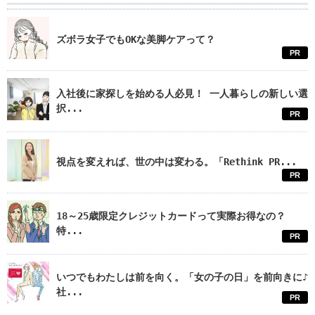
ズボラ女子でもOKな美脚ケアって？
PR
入社後に家探しを始める人必見！ 一人暮らしの新しい選
択...
PR
視点を変えれば、世の中は変わる。「Rethink PR...
PR
18～25歳限定クレジットカードって実際お得なの？
特...
PR
いつでもわたしは前を向く。「女の子の日」を前向きに♪
社...
PR