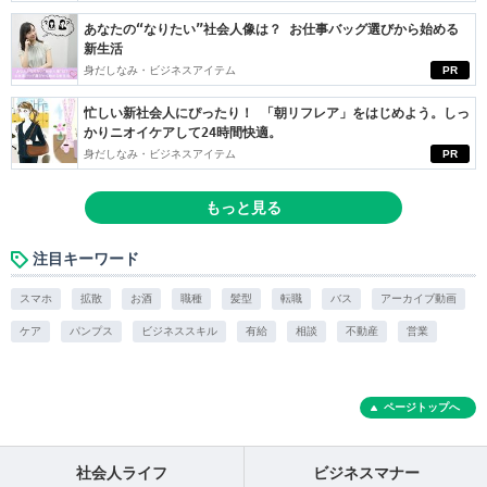
あなたの“なりたい”社会人像は？ お仕事バッグ選びから始める
新生活
身だしなみ・ビジネスアイテム
PR
忙しい新社会人にぴったり！ 「朝リフレア」をはじめよう。しっ
かりニオイケアして24時間快適。
身だしなみ・ビジネスアイテム
PR
もっと見る
注目キーワード
スマホ
拡散
お酒
職種
髪型
転職
バス
アーカイブ動画
ケア
パンプス
ビジネススキル
有給
相談
不動産
営業
ページトップへ
社会人ライフ
ビジネスマナー