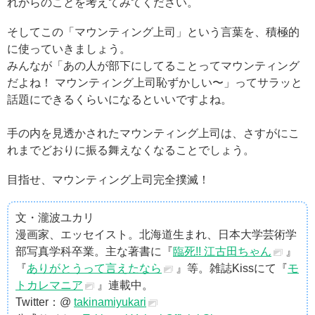
れからのことを考えてみてください。
そしてこの「マウンティング上司」という言葉を、積極的
に使っていきましょう。
みんなが「あの人が部下にしてることってマウンティング
だよね！ マウンティング上司恥ずかしい〜」ってサラッと
話題にできるくらいになるといいですよね。
手の内を見透かされたマウンティング上司は、さすがにこ
れまでどおりに振る舞えなくなることでしょう。
目指せ、マウンティング上司完全撲滅！
文・瀧波ユカリ
漫画家、エッセイスト。北海道生まれ、日本大学芸術学
部写真学科卒業。主な著書に『
臨死!! 江古田ちゃん
』
『
ありがとうって言えたなら
』等。雑誌Kissにて『
モ
トカレマニア
』連載中。
Twitter：@
takinamiyukari