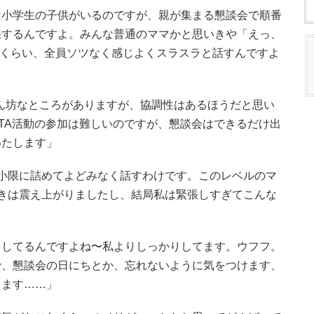
は小学生の子供がいるのですが、親が集まる懇談会で順番
張するんですよ。みんな普通のママかと思いきや「えっ、
くくらい、全員ソツなく感じよくスラスラと話すんですよ
ん坊なところがありますが、協調性はあるほうだと思い
TA活動の参加は難しいのですが、懇談会はできるだけ出
いたします」
小限に詰めてよどみなく話すわけです。このレベルのマ
きは震え上がりましたし、結局私は緊張しすぎてこんな
りしてるんですよね〜私よりしっかりしてます。ウフフ。
で、懇談会の日にちとか、忘れないように気をつけます、
します……」