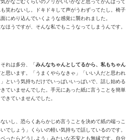
空気がなごむくらいのノリがいいかなと思ってがんばって
れも笑わないし。ドキドキして声がうわずってたし。椅子
地面にめり込んでいくような感覚に襲われました。
意なほうですが、そんな私でもこうなってしまうんです。
。それは多分、「
みんなちゃんとしてるから、私もちゃん
だと思います。「うまくやらなきゃ」「いい人だと思われ
も」という気持ちだけでいっぱいいっぱいで、話し始める
できていませんでした。手元にあった紙に言うことを簡単
もできていませんでした。
いないし、恐らくあらかじめ言うことを決めて紙の端っこ
いいでしょう」くらいの軽い気持ちで話しているのです。
スベったらどうしよう」みたいな不安とも無縁です。自分