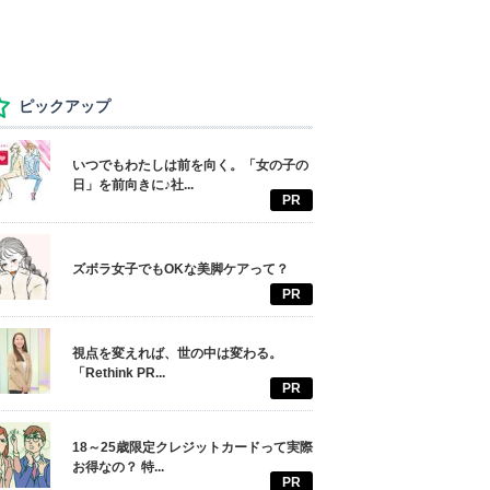
ピックアップ
いつでもわたしは前を向く。「女の子の
日」を前向きに♪社...
PR
ズボラ女子でもOKな美脚ケアって？
PR
視点を変えれば、世の中は変わる。
「Rethink PR...
PR
18～25歳限定クレジットカードって実際
お得なの？ 特...
PR