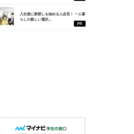
入社後に家探しを始める人必見！ 一人暮
らしの新しい選択...
PR