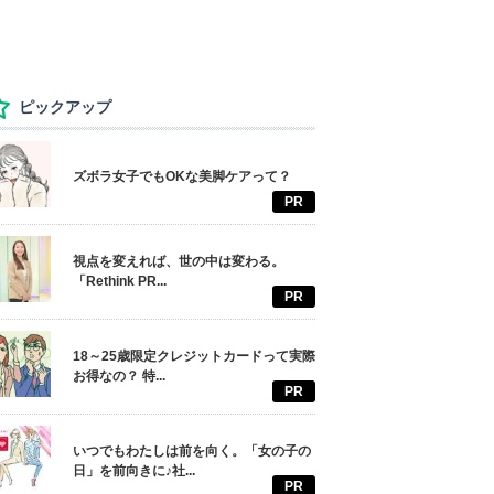
ピックアップ
ズボラ女子でもOKな美脚ケアって？
PR
視点を変えれば、世の中は変わる。
「Rethink PR...
PR
18～25歳限定クレジットカードって実際
お得なの？ 特...
PR
いつでもわたしは前を向く。「女の子の
日」を前向きに♪社...
PR