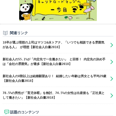
関連リンク
18卒が選ぶ理想の上司はマツコ&水トアナ、「いつでも相談できる雰囲気
がある人」 が理想【新社会人白書2018】
新社会人の55.1%が「内定先で一生働きたい」 と回答！ 内定先の決め手
は「会社の雰囲気」が最多【新社会人白書2018】
新社会人の8割以上は結婚願望あり！ 結婚したい年齢は男女とも平均29歳
【新社会人白書2018】
78.5%の男性が「育児休暇」を検討、74.5%の女性は出産後も「正社員と
して働きたい」【新社会人白書2018】
話題のコンテンツ