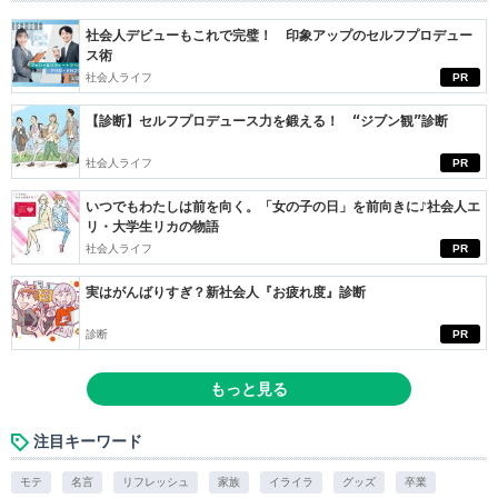
社会人デビューもこれで完璧！ 印象アップのセルフプロデュー
ス術
社会人ライフ
PR
【診断】セルフプロデュース力を鍛える！ “ジブン観”診断
社会人ライフ
PR
いつでもわたしは前を向く。「女の子の日」を前向きに♪社会人エ
リ・大学生リカの物語
社会人ライフ
PR
実はがんばりすぎ？新社会人『お疲れ度』診断
診断
PR
もっと見る
注目キーワード
モテ
名言
リフレッシュ
家族
イライラ
グッズ
卒業