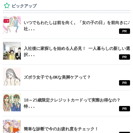
ピックアップ
いつでもわたしは前を向く。「女の子の日」を前向きに♪
社...
PR
入社後に家探しを始める人必見！ 一人暮らしの新しい選
択...
PR
ズボラ女子でもOKな美脚ケアって？
PR
18～25歳限定クレジットカードって実際お得なの？
特...
PR
簡単な診断で今のお疲れ度をチェック！