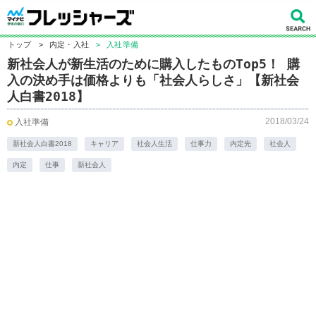
トップ
>
内定・入社
>
入社準備
新社会人が新生活のために購入したものTop5！ 購
入の決め手は価格よりも「社会人らしさ」【新社会
人白書2018】
2018/03/24
入社準備
新社会人白書2018
キャリア
社会人生活
仕事力
内定先
社会人
内定
仕事
新社会人