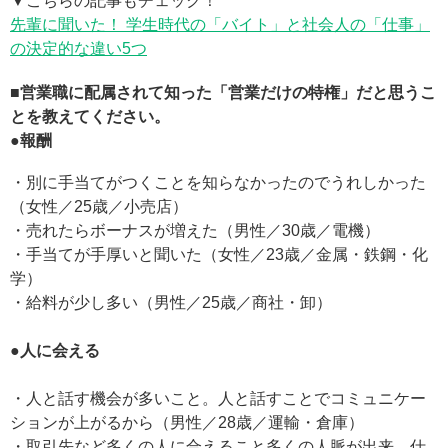
▼こちらの記事もチェック！
先輩に聞いた！ 学生時代の「バイト」と社会人の「仕事」
の決定的な違い5つ
■営業職に配属されて知った「営業だけの特権」だと思うこ
とを教えてください。
●報酬
・別に手当てがつくことを知らなかったのでうれしかった
（女性／25歳／小売店）
・売れたらボーナスが増えた（男性／30歳／電機）
・手当てが手厚いと聞いた（女性／23歳／金属・鉄鋼・化
学）
・給料が少し多い（男性／25歳／商社・卸）
●人に会える
・人と話す機会が多いこと。人と話すことでコミュニケー
ションが上がるから（男性／28歳／運輸・倉庫）
・取引先など多くの人に合えること多くの人脈が出来、仕