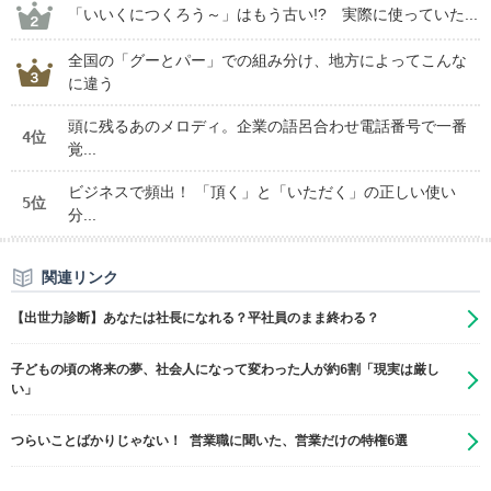
「いいくにつくろう～」はもう古い!? 実際に使っていた...
全国の「グーとパー」での組み分け、地方によってこんな
に違う
頭に残るあのメロディ。企業の語呂合わせ電話番号で一番
4位
覚...
ビジネスで頻出！ 「頂く」と「いただく」の正しい使い
5位
分...
関連リンク
【出世力診断】あなたは社長になれる？平社員のまま終わる？
子どもの頃の将来の夢、社会人になって変わった人が約6割「現実は厳し
い」
つらいことばかりじゃない！ 営業職に聞いた、営業だけの特権6選