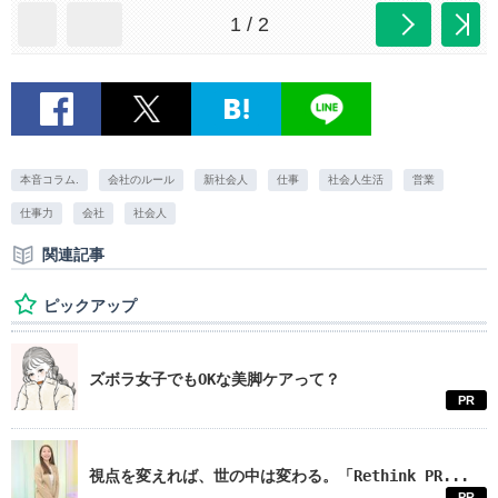
1 / 2
本音コラム.
会社のルール
新社会人
仕事
社会人生活
営業
仕事力
会社
社会人
関連記事
ピックアップ
ズボラ女子でもOKな美脚ケアって？
PR
視点を変えれば、世の中は変わる。「Rethink PR...
PR