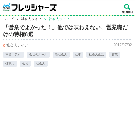
トップ
>
社会人ライフ
>
社会人ライフ
「営業でよかった！」他では味わえない、営業職だ
けの特権8選
2017/07/02
社会人ライフ
本音コラム.
会社のルール
新社会人
仕事
社会人生活
営業
仕事力
会社
社会人