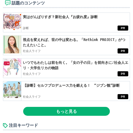
話題のコンテンツ
実はがんばりすぎ？新社会人『お疲れ度』診断
診断
PR
視点を変えれば、世の中は変わる。「Rethink PROJECT」がつ
たえたいこと。
社会人ライフ
PR
いつでもわたしは前を向く。「女の子の日」を前向きに♪社会人エ
リ・大学生リカの物語
社会人ライフ
PR
【診断】セルフプロデュース力を鍛える！ “ジブン観”診断
社会人ライフ
PR
もっと見る
注目キーワード