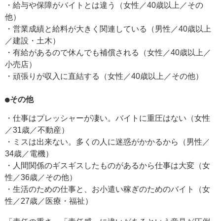
・給与や保障がバイトとは違う（女性／40歳以上／その
他）
・営業成績と給料が大きく関連している（男性／40歳以上
／建設・土木）
・有給があるので休んでも補償される（女性／40歳以上／
小売店）
・頑張りが収入に直結する（女性／40歳以上／その他）
●その他
・仕事はプレッシャーが凄い。バイトに重圧はない（女性
／31歳／不動産）
・ミスは出来ない。多くの人に迷惑がかかるから（男性／
34歳／電機）
・人間関係のギスギスしたものがあるから仕事は大変（女
性／36歳／その他）
・生活のための仕事と、お小遣い稼ぎのためのバイト（女
性／27歳／医療・福祉）