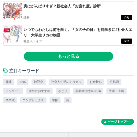
実はがんばりすぎ？新社会人『お疲れ度』診断
診断
PR
いつでもわたしは前を向く。「女の子の日」を前向きに♪社会人エ
リ・大学生リカの物語
社会人ライフ
PR
もっと見る
注目キーワード
趣味
SNS
歓迎会
社会人生活のトリセツ
お金持ち
公務員
アンケート
女性におすすめ
さとり
卒業旅行特集2016
先輩・上司
卒業式
コンプレックス
学部
袴
ページトップへ