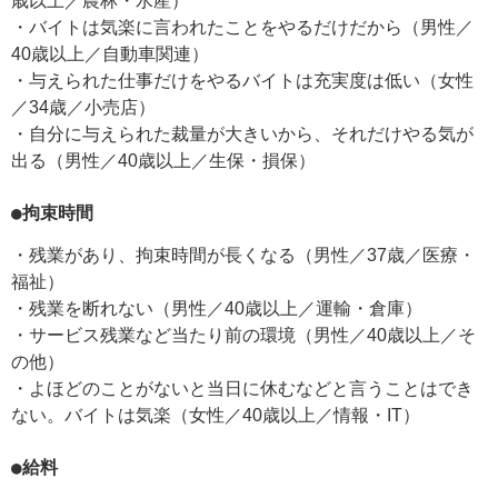
歳以上／農林・水産）
・バイトは気楽に言われたことをやるだけだから（男性／
40歳以上／自動車関連）
・与えられた仕事だけをやるバイトは充実度は低い（女性
／34歳／小売店）
・自分に与えられた裁量が大きいから、それだけやる気が
出る（男性／40歳以上／生保・損保）
●拘束時間
・残業があり、拘束時間が長くなる（男性／37歳／医療・
福祉）
・残業を断れない（男性／40歳以上／運輸・倉庫）
・サービス残業など当たり前の環境（男性／40歳以上／そ
の他）
・よほどのことがないと当日に休むなどと言うことはでき
ない。バイトは気楽（女性／40歳以上／情報・IT）
●給料