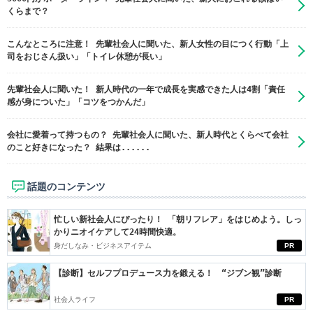
くらまで？
こんなところに注意！ 先輩社会人に聞いた、新人女性の目につく行動「上
司をおじさん扱い」「トイレ休憩が長い」
先輩社会人に聞いた！ 新人時代の一年で成長を実感できた人は4割「責任
感が身についた」「コツをつかんだ」
会社に愛着って持つもの？ 先輩社会人に聞いた、新人時代とくらべて会社
のこと好きになった？ 結果は......
話題のコンテンツ
忙しい新社会人にぴったり！ 「朝リフレア」をはじめよう。しっ
かりニオイケアして24時間快適。
身だしなみ・ビジネスアイテム
PR
【診断】セルフプロデュース力を鍛える！ “ジブン観”診断
社会人ライフ
PR