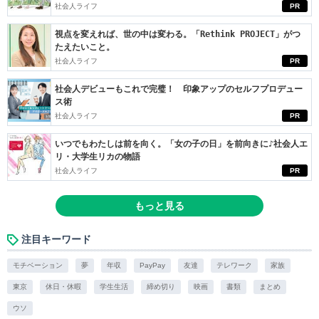
社会人ライフ
PR
視点を変えれば、世の中は変わる。「Rethink PROJECT」がつ
たえたいこと。
社会人ライフ
PR
社会人デビューもこれで完璧！ 印象アップのセルフプロデュー
ス術
社会人ライフ
PR
いつでもわたしは前を向く。「女の子の日」を前向きに♪社会人エ
リ・大学生リカの物語
社会人ライフ
PR
もっと見る
注目キーワード
モチベーション
夢
年収
PayPay
友達
テレワーク
家族
東京
休日・休暇
学生生活
締め切り
映画
書類
まとめ
ウソ