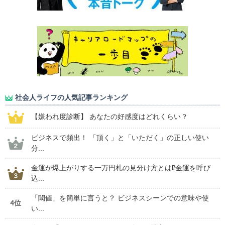
社会人ライフの人気記事ランキング
【嫌われ度診断】 あなたの好感度はどれくらい？
ビジネスで頻出！ 「頂く」と「いただく」の正しい使い
分...
金運が爆上がりする一万円札の見分け方とは⁉金運を呼び
込...
「閾値」を簡単に言うと？ ビジネスシーンでの意味や使
4位
い...