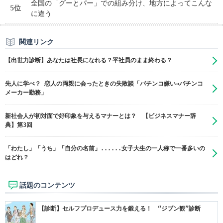
全国の「グーとパー」での組み分け、地方によってこんな
5位
に違う
関連リンク
【出世力診断】あなたは社長になれる？平社員のまま終わる？
先人に学べ？ 恋人の両親に会ったときの失敗談「パチンコ嫌い→パチンコ
メーカー勤務」
新社会人が初対面で好印象を与えるマナーとは？ 【ビジネスマナー辞
典】第3回
「わたし」「うち」「自分の名前」......女子大生の一人称で一番多いの
はどれ？
話題のコンテンツ
【診断】セルフプロデュース力を鍛える！ “ジブン観”診断