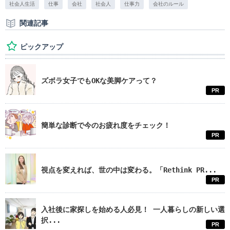
社会人生活
仕事
会社
社会人
仕事力
会社のルール
関連記事
ピックアップ
ズボラ女子でもOKな美脚ケアって？
PR
簡単な診断で今のお疲れ度をチェック！
PR
視点を変えれば、世の中は変わる。「Rethink PR...
PR
入社後に家探しを始める人必見！ 一人暮らしの新しい選
択...
PR