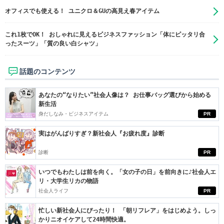
オフィスでも使える！ ユニクロ＆GUの高見え春アイテム
これ1枚でOK！ おしゃれに見えるビジネスファッション「体にピッタリ合
ったスーツ」「質の良い白シャツ」
話題のコンテンツ
あなたの“なりたい”社会人像は？ お仕事バッグ選びから始める
新生活
身だしなみ・ビジネスアイテム
PR
実はがんばりすぎ？新社会人『お疲れ度』診断
診断
PR
いつでもわたしは前を向く。「女の子の日」を前向きに♪社会人エ
リ・大学生リカの物語
社会人ライフ
PR
忙しい新社会人にぴったり！ 「朝リフレア」をはじめよう。しっ
かりニオイケアして24時間快適。