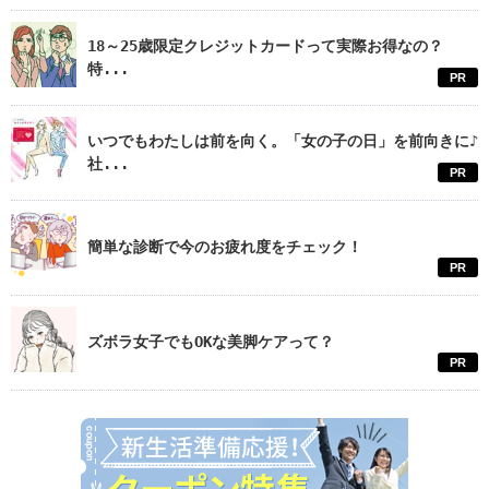
18～25歳限定クレジットカードって実際お得なの？
特...
PR
いつでもわたしは前を向く。「女の子の日」を前向きに♪
社...
PR
簡単な診断で今のお疲れ度をチェック！
PR
ズボラ女子でもOKな美脚ケアって？
PR