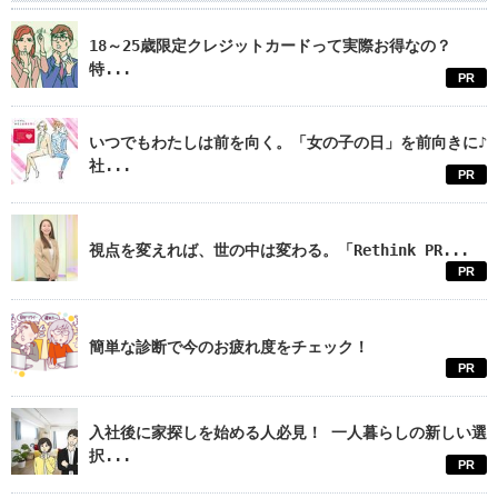
18～25歳限定クレジットカードって実際お得なの？
特...
PR
いつでもわたしは前を向く。「女の子の日」を前向きに♪
社...
PR
視点を変えれば、世の中は変わる。「Rethink PR...
PR
簡単な診断で今のお疲れ度をチェック！
PR
入社後に家探しを始める人必見！ 一人暮らしの新しい選
択...
PR