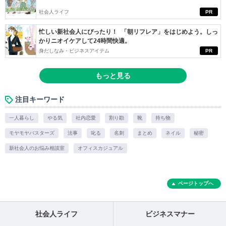
社会人ライフ
PR
忙しい新社会人にぴったり！ 「朝リフレア」をはじめよう。しっ
かりニオイケアして24時間快適。
身だしなみ・ビジネスアイテム
PR
もっと見る
注目キーワード
一人暮らし
やる気
社内恋愛
割り勘
靴
持ち物
モヤモヤバスターズ
法事
叱る
名刺
まとめ
ネイル
秘密
新社会人のお悩み相談室
オフィスカジュアル
ページトップへ
社会人ライフ
ビジネスマナー