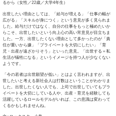
るから（女性／22歳／大学4年生）
出世したい理由としては、「給与が増える」「仕事の幅が
広がる」「スキルが身につく」という意見が多く見られま
した。給与だけではなく、自分の仕事をもっと極めたいか
らこそ、出世したいという向上心の高い宵意見が目立ちま
した。一方、出世したくない理由として多かったのが「責
任が重いから嫌」「プライベートを大切にしたい」「育
児・出産が遠ざかりそう」といった意見。「出世する＝私
生活が犠牲になる」というイメージを持つ人が少なくない
ようです。
「今の若者は出世願望が低い」とはよく言われますが、出
世したいと考える新社会人は打数はということがわかりま
した。出世したくない人でも、上司で出世していてもプラ
イベートを大切にしている人や、出産・育児を経験しても
活躍しているロールモデルがいれば、この意識は変わって
くるかもしれませんね。