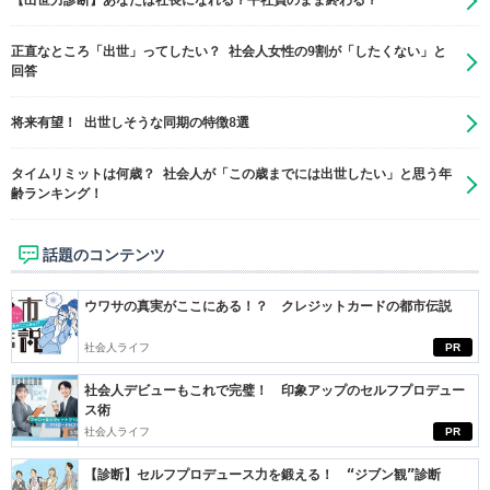
【出世力診断】あなたは社長になれる？平社員のまま終わる？
正直なところ「出世」ってしたい？ 社会人女性の9割が「したくない」と
回答
将来有望！ 出世しそうな同期の特徴8選
タイムリミットは何歳？ 社会人が「この歳までには出世したい」と思う年
齢ランキング！
話題のコンテンツ
ウワサの真実がここにある！？ クレジットカードの都市伝説
社会人ライフ
PR
社会人デビューもこれで完璧！ 印象アップのセルフプロデュー
ス術
社会人ライフ
PR
【診断】セルフプロデュース力を鍛える！ “ジブン観”診断