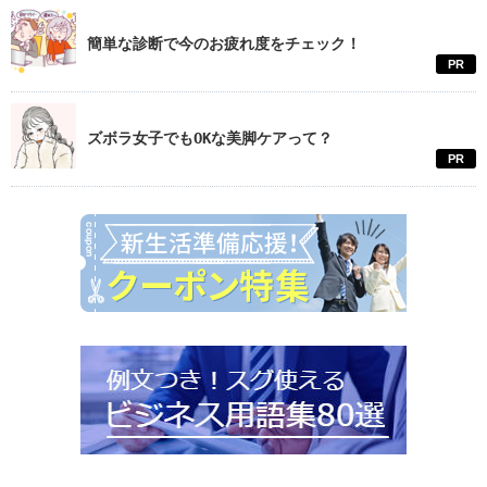
簡単な診断で今のお疲れ度をチェック！
PR
ズボラ女子でもOKな美脚ケアって？
PR