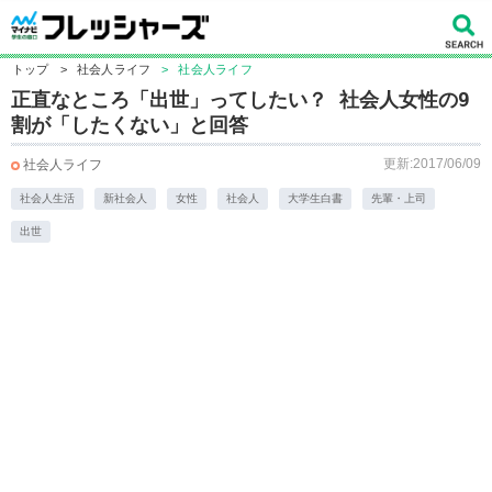
トップ
>
社会人ライフ
>
社会人ライフ
正直なところ「出世」ってしたい？ 社会人女性の9
割が「したくない」と回答
更新:2017/06/09
社会人ライフ
社会人生活
新社会人
女性
社会人
大学生白書
先輩・上司
出世