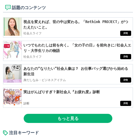
話題のコンテンツ
視点を変えれば、世の中は変わる。「Rethink PROJECT」がつ
たえたいこと。
社会人ライフ
PR
いつでもわたしは前を向く。「女の子の日」を前向きに♪社会人エ
リ・大学生リカの物語
社会人ライフ
PR
あなたの“なりたい”社会人像は？ お仕事バッグ選びから始める
新生活
身だしなみ・ビジネスアイテム
PR
実はがんばりすぎ？新社会人『お疲れ度』診断
診断
PR
もっと見る
注目キーワード