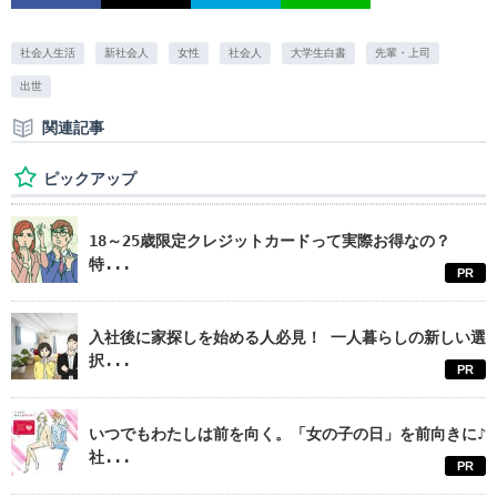
社会人生活
新社会人
女性
社会人
大学生白書
先輩・上司
出世
関連記事
ピックアップ
18～25歳限定クレジットカードって実際お得なの？
特...
PR
入社後に家探しを始める人必見！ 一人暮らしの新しい選
択...
PR
いつでもわたしは前を向く。「女の子の日」を前向きに♪
社...
PR