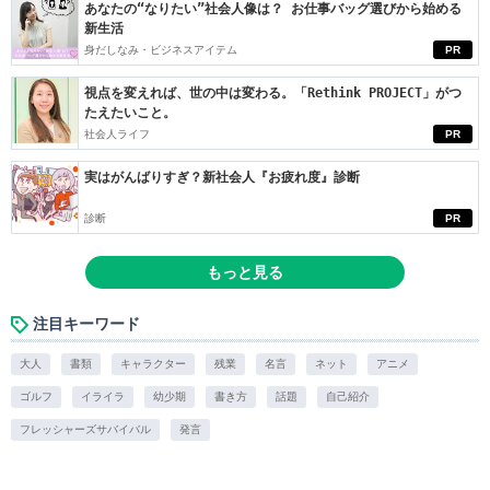
あなたの“なりたい”社会人像は？ お仕事バッグ選びから始める
新生活
身だしなみ・ビジネスアイテム
PR
視点を変えれば、世の中は変わる。「Rethink PROJECT」がつ
たえたいこと。
社会人ライフ
PR
実はがんばりすぎ？新社会人『お疲れ度』診断
診断
PR
もっと見る
注目キーワード
大人
書類
キャラクター
残業
名言
ネット
アニメ
ゴルフ
イライラ
幼少期
書き方
話題
自己紹介
フレッシャーズサバイバル
発言