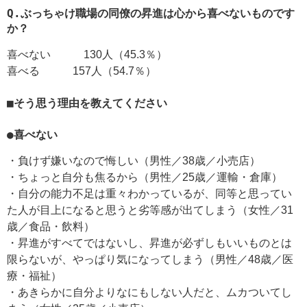
Q.ぶっちゃけ職場の同僚の昇進は心から喜べないものです
か？
喜べない 130人（45.3％）
喜べる 157人（54.7％）
■そう思う理由を教えてください
●喜べない
・負けず嫌いなので悔しい（男性／38歳／小売店）
・ちょっと自分も焦るから（男性／25歳／運輸・倉庫）
・自分の能力不足は重々わかっているが、同等と思ってい
た人が目上になると思うと劣等感が出てしまう（女性／31
歳／食品・飲料）
・昇進がすべてではないし、昇進が必ずしもいいものとは
限らないが、やっぱり気になってしまう（男性／48歳／医
療・福祉）
・あきらかに自分よりなにもしない人だと、ムカついてし