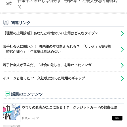
仕事中の席外しは何分までが限界？ 社会人が思う離席時
5位
間...
関連リンク
【理想の上司診断】あなたと相性のいい上司はどんなタイプ？
若手社会人に聞いた！ 将来親の年収超えられる？ 「いいえ」が約8割
「時代が違う」「年収増は見込めない」
若手社会人が選んだ、「社会の厳しさ」を味わったマンガ
イメージと違った!? 入社後に知った職場のギャップ
話題のコンテンツ
ウワサの真実がここにある！？ クレジットカードの都市伝説
社会人ライフ
PR