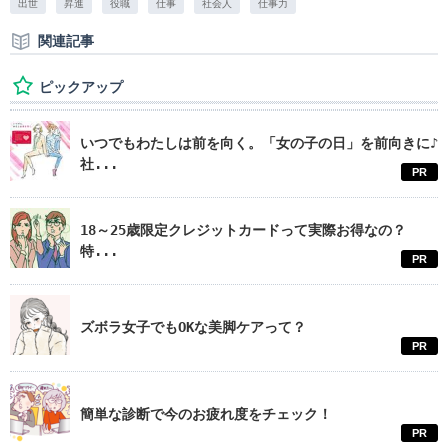
出世
昇進
役職
仕事
社会人
仕事力
関連記事
ピックアップ
いつでもわたしは前を向く。「女の子の日」を前向きに♪
社...
PR
18～25歳限定クレジットカードって実際お得なの？
特...
PR
ズボラ女子でもOKな美脚ケアって？
PR
簡単な診断で今のお疲れ度をチェック！
PR