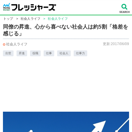
トップ
>
社会人ライフ
>
社会人ライフ
同僚の昇進、心から喜べない社会人は約5割「格差を
感じる」
更新:2017/06/09
社会人ライフ
出世
昇進
役職
仕事
社会人
仕事力