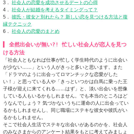
3．
社会人の恋愛を成功させるデートの心得
4．
社会人が結婚を考えるタイミングって？
5．
彼氏・彼女と別れたら？ 新しい恋を見つける方法と復
縁テクニック
6．
社会人の恋愛のまとめ
全然出会いが無い?! 忙しい社会人が恋人を見つ
ける方法
「社会人ともなれば仕事が忙しく学生時代のように出会い
が少ない……」という人がきっと多いと思います。また
「ドラマのように出会ってロマンチックな恋愛がした
い！」と思っている人や「きっといつかは白馬に乗った王
子様が迎えに来てくれる……はず」と、淡い出会いを想像
している人もいるかもしれません。でも本当のところはど
うなんでしょう？ 気づかないうちに運命の人に出会ってい
るかもしれませんし、同じ職場にステキな彼女や彼氏がい
るかもしれません。
そこで社会人生活でステキな出会いがあるのかを、社会人
のみなさまからのアンケート結果をもとに考えてみましょ