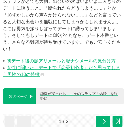
ステップがとても大切。出会いの次はいよいよ二人きりの
デートに誘うこと。「断られたらどうしよう……」とか
「恥ずかしいから声をかけられない……」などと言ってい
ると大切な出会いを無駄にしてしまうかもしれませんよ。
ここは勇気を振りしぼってデートに誘ってしまいましょ
う。そしてもしデートにOKがでたなら、デート本番とい
う、さらなる難関が待ち受けています。でもご安心くださ
い！
○
初デート後の脈アリメールと脈ナシメールの見分け方
○
女性に聞いた、デートで「恋愛初心者」だと思ってしま
う男性の10の特徴
恋愛が実ったら……次のステップ「結婚」を視
次のページ
野に
1 / 2