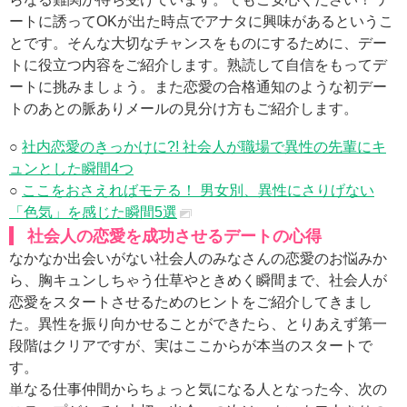
ートに誘ってOKが出た時点でアナタに興味があるというこ
とです。そんな大切なチャンスをものにするために、デー
トに役立つ内容をご紹介します。熟読して自信をもってデ
ートに挑みましょう。また恋愛の合格通知のような初デー
トのあとの脈ありメールの見分け方もご紹介します。
○
社内恋愛のきっかけに?! 社会人が職場で異性の先輩にキ
ュンとした瞬間4つ
○
ここをおさえればモテる！ 男女別、異性にさりげない
「色気」を感じた瞬間5選
社会人の恋愛を成功させるデートの心得
なかなか出会いがない社会人のみなさんの恋愛のお悩みか
ら、胸キュンしちゃう仕草やときめく瞬間まで、社会人が
恋愛をスタートさせるためのヒントをご紹介してきまし
た。異性を振り向かせることができたら、とりあえず第一
段階はクリアですが、実はここからが本当のスタートで
す。
単なる仕事仲間からちょっと気になる人となった今、次の