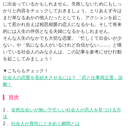
に出会っているかもしれません。失敗しないためにもしっ
かりと内容をチェックしておきましょう。とりあえず今は
まだ単なるあかの他人だったとしても、アクションを起こ
して惹かれ合えば相思相愛の恋人になるかも。そして将来
的には人生の伴侶となる夫婦になるかもしれません。
そんな人生のなかでも大切な恋愛。「忙しくて出会いが少
ない」や「気になる人がいるけれど自信がない……」と嘆
いている社会人のみなさんは、この記事を参考にぜひ行動
を起こしてみましょう！
▼こちらもチェック！
社会人の恋愛を長続きさせるには？ 「恋と仕事両立度」診
断！
目次
1．
全然出会いが無い?! 忙しい社会人が恋人を見つける方
法
2．
社会人が異性にときめく瞬間とは