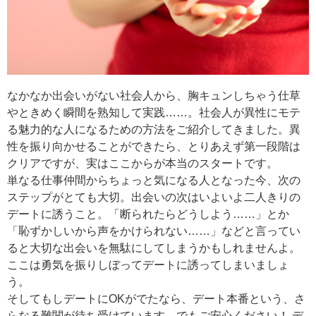
なかなか出会いがない社会人から、胸キュンしちゃう仕草
やときめく瞬間を熟知して実践……。社会人が異性にモテ
る魅力的な人になるための方法をご紹介してきました。異
性を振り向かせることができたら、とりあえず第一段階は
クリアですが、実はここからが本当のスタートです。
単なる仕事仲間からちょっと気になる人となった今、次の
ステップがとても大切。出会いの次はいよいよ二人きりの
デートに誘うこと。「断られたらどうしよう……」とか
「恥ずかしいから声をかけられない……」などと言ってい
ると大切な出会いを無駄にしてしまうかもしれませんよ。
ここは勇気を振りしぼってデートに誘ってしまいましょ
う。
そしてもしデートにOKがでたなら、デート本番という、さ
らなる難関が待ち受けています。でもご安心ください！ デ