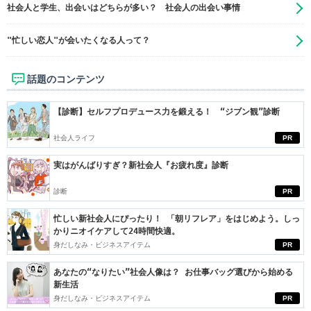
社会人と学生、出会いはどちらが多い？ 社会人の出会い事情
"忙しい恋人"が会いたくなる人って？
話題のコンテンツ
【診断】セルフプロデュース力を鍛える！ “ジブン観”診断
社会人ライフ
PR
実はがんばりすぎ？新社会人『お疲れ度』診断
診断
PR
忙しい新社会人にぴったり！ 「朝リフレア」をはじめよう。しっ
かりニオイケアして24時間快適。
身だしなみ・ビジネスアイテム
PR
あなたの“なりたい”社会人像は？ お仕事バッグ選びから始める
新生活
身だしなみ・ビジネスアイテム
PR