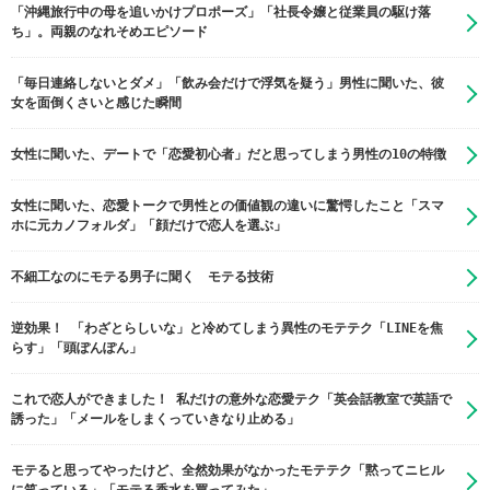
「沖縄旅行中の母を追いかけプロポーズ」「社長令嬢と従業員の駆け落
ち」。両親のなれそめエピソード
「毎日連絡しないとダメ」「飲み会だけで浮気を疑う」男性に聞いた、彼
女を面倒くさいと感じた瞬間
女性に聞いた、デートで「恋愛初心者」だと思ってしまう男性の10の特徴
女性に聞いた、恋愛トークで男性との価値観の違いに驚愕したこと「スマ
ホに元カノフォルダ」「顔だけで恋人を選ぶ」
不細工なのにモテる男子に聞く モテる技術
逆効果！ 「わざとらしいな」と冷めてしまう異性のモテテク「LINEを焦
らす」「頭ぽんぽん」
これで恋人ができました！ 私だけの意外な恋愛テク「英会話教室で英語で
誘った」「メールをしまくっていきなり止める」
モテると思ってやったけど、全然効果がなかったモテテク「黙ってニヒル