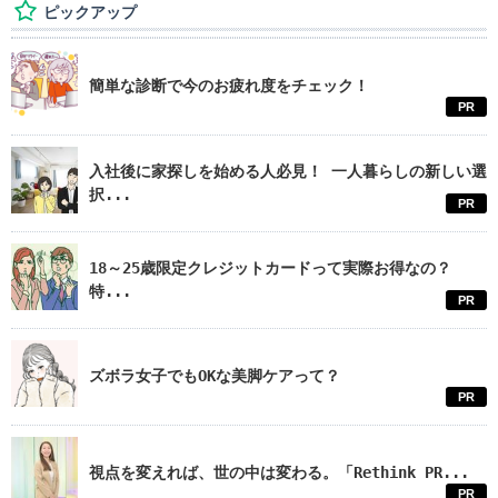
ピックアップ
簡単な診断で今のお疲れ度をチェック！
PR
入社後に家探しを始める人必見！ 一人暮らしの新しい選
択...
PR
18～25歳限定クレジットカードって実際お得なの？
特...
PR
ズボラ女子でもOKな美脚ケアって？
PR
視点を変えれば、世の中は変わる。「Rethink PR...
PR