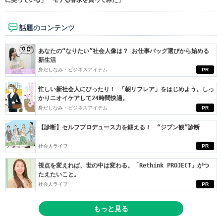
に笑っている」「モテる香水を買ってみた」
話題のコンテンツ
あなたの“なりたい”社会人像は？ お仕事バッグ選びから始める
新生活
身だしなみ・ビジネスアイテム
PR
忙しい新社会人にぴったり！ 「朝リフレア」をはじめよう。しっ
かりニオイケアして24時間快適。
身だしなみ・ビジネスアイテム
PR
【診断】セルフプロデュース力を鍛える！ “ジブン観”診断
社会人ライフ
PR
視点を変えれば、世の中は変わる。「Rethink PROJECT」がつ
たえたいこと。
社会人ライフ
PR
もっと見る