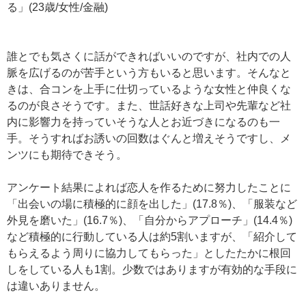
る」(23歳/女性/金融)
誰とでも気さくに話ができればいいのですが、社内での人
脈を広げるのが苦手という方もいると思います。そんなと
きは、合コンを上手に仕切っているような女性と仲良くな
るのが良さそうです。また、世話好きな上司や先輩など社
内に影響力を持っていそうな人とお近づきになるのも一
手。そうすればお誘いの回数はぐんと増えそうですし、メ
ンツにも期待できそう。
アンケート結果によれば恋人を作るために努力したことに
「出会いの場に積極的に顔を出した」(17.8％)、「服装など
外見を磨いた」(16.7％)、「自分からアプローチ」(14.4％)
など積極的に行動している人は約5割いますが、「紹介して
もらえるよう周りに協力してもらった」としたたかに根回
しをしている人も1割。少数ではありますが有効的な手段に
は違いありません。