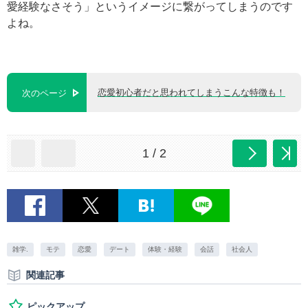
愛経験なさそう」というイメージに繋がってしまうのです
よね。
恋愛初心者だと思われてしまうこんな特徴も！
次のページ
1 / 2
雑学.
モテ
恋愛
デート
体験・経験
会話
社会人
関連記事
ピックアップ