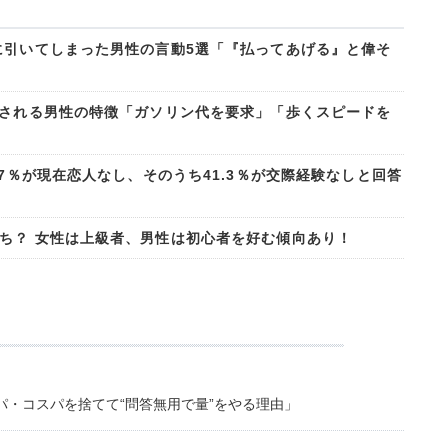
に引いてしまった男性の言動5選「『払ってあげる』と偉そ
定される男性の特徴「ガソリン代を要求」「歩くスピードを
.7％が現在恋人なし、そのうち41.3％が交際経験なしと回答
ち？ 女性は上級者、男性は初心者を好む傾向あり！
・コスパを捨てて“問答無用で量”をやる理由」