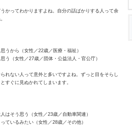
どうかってわかりますよね。自分の話ばかりする人って余
ね。
思うから（女性／22歳／医療・福祉）
思う（女性／27歳／団体・公益法人・官公庁）
せられない人って意外と多いですよね。ずっと目をそらし
、とすぐに見ぬかれてしまいます。
人はそう思う（女性／23歳／自動車関連）
っているみたい（女性／28歳／その他）