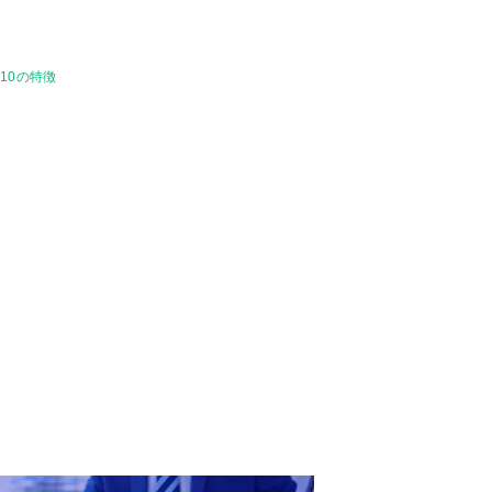
10の特徴