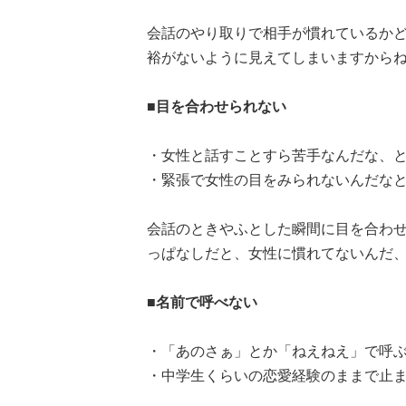
会話のやり取りで相手が慣れているか
裕がないように見えてしまいますから
■目を合わせられない
・女性と話すことすら苦手なんだな、と
・緊張で女性の目をみられないんだなと
会話のときやふとした瞬間に目を合わ
っぱなしだと、女性に慣れてないんだ
■名前で呼べない
・「あのさぁ」とか「ねえねえ」で呼ぶ
・中学生くらいの恋愛経験のままで止ま