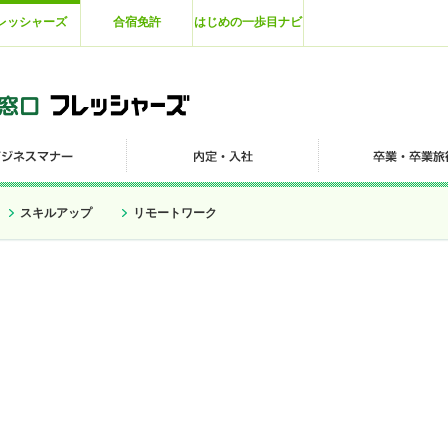
レッシャーズ
合宿免許
はじめの一歩目ナビ
スキルアップ
リモートワーク