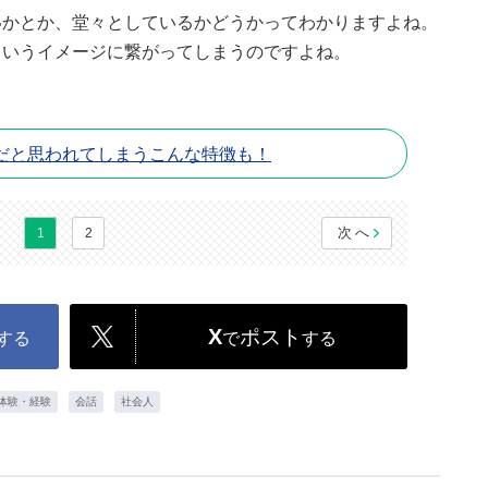
いかとか、堂々としているかどうかってわかりますよね。
というイメージに繋がってしまうのですよね。
だと思われてしまうこんな特徴も！
次へ
1
2
X
ポスト
する
で
する
体験・経験
会話
社会人