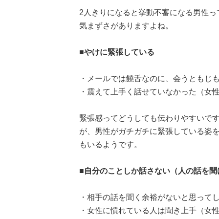
2人きりになると挙動不審になる男性っ
気まずさがありますよね。
■やけに緊張している
・メールでは饒舌なのに、会うともじも
・震えて上手く話せていなかった（女性
緊張感ってどうしても伝わりやすいで
が、男性がガチガチに緊張している姿
もいるようです。
■自分のことしか話さない（人の話を聞
・相手の話を聞く余裕がないと思ってし
・女性に慣れている人は聞き上手（女性