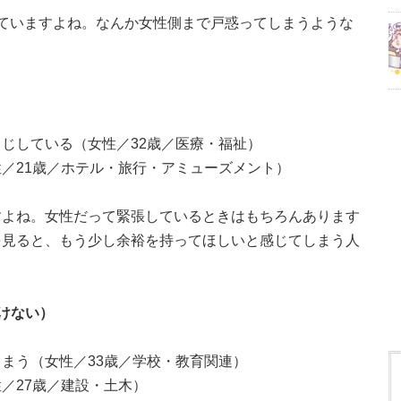
ていますよね。なんか女性側まで戸惑ってしまうような
じしている（女性／32歳／医療・福祉）
／21歳／ホテル・旅行・アミューズメント）
すよね。女性だって緊張しているときはもちろんあります
を見ると、もう少し余裕を持ってほしいと感じてしまう人
けない）
まう（女性／33歳／学校・教育関連）
／27歳／建設・土木）