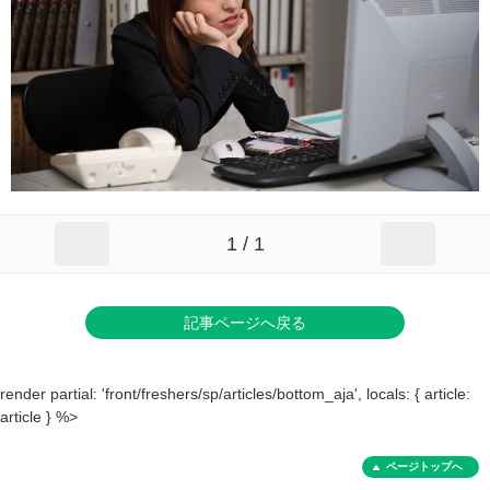
1 / 1
記事ページへ戻る
render partial: 'front/freshers/sp/articles/bottom_aja', locals: { article:
article } %>
ページトップへ