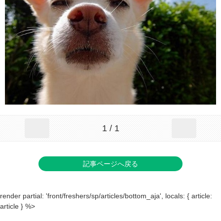
1 / 1
記事ページへ戻る
render partial: 'front/freshers/sp/articles/bottom_aja', locals: { article:
article } %>