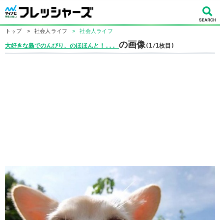
トップ
>
社会人ライフ
>
社会人ライフ
の画像
大好きな島でのんびり、のほほんと！...
(1/1枚目)