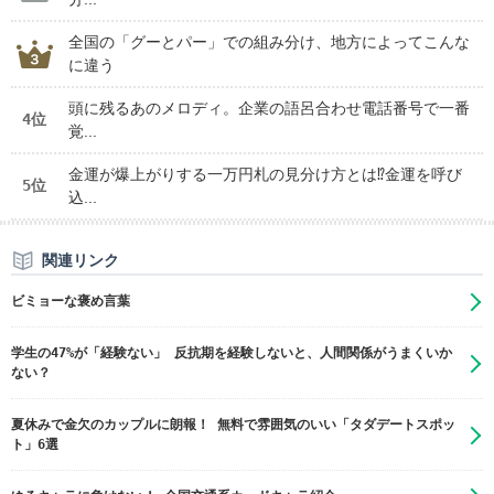
全国の「グーとパー」での組み分け、地方によってこんな
に違う
頭に残るあのメロディ。企業の語呂合わせ電話番号で一番
4位
覚...
金運が爆上がりする一万円札の見分け方とは⁉金運を呼び
5位
込...
関連リンク
ビミョーな褒め言葉
学生の47%が「経験ない」 反抗期を経験しないと、人間関係がうまくいか
ない？
夏休みで金欠のカップルに朗報！ 無料で雰囲気のいい「タダデートスポッ
ト」6選