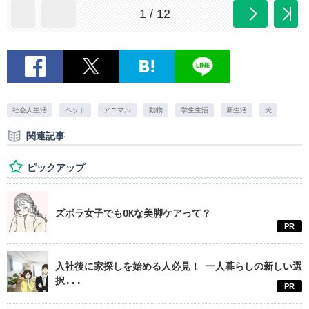
1 / 12
社会人生活
ペット
アニマル
動物
学生生活
新生活
犬
関連記事
ピックアップ
ズボラ女子でもOKな美脚ケアって？
PR
入社後に家探しを始める人必見！ 一人暮らしの新しい選
択...
PR