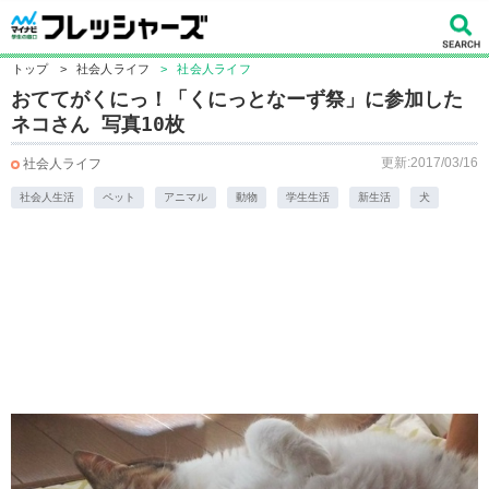
トップ
>
社会人ライフ
>
社会人ライフ
おててがくにっ！「くにっとなーず祭」に参加した
ネコさん 写真10枚
更新:2017/03/16
社会人ライフ
社会人生活
ペット
アニマル
動物
学生生活
新生活
犬