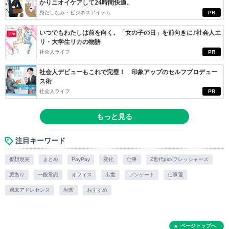
かりニオイケアして24時間快適。
身だしなみ・ビジネスアイテム
PR
いつでもわたしは前を向く。「女の子の日」を前向きに♪社会人エ
リ・大学生リカの物語
社会人ライフ
PR
社会人デビューもこれで完璧！ 印象アップのセルフプロデュー
ス術
社会人ライフ
PR
もっと見る
注目キーワード
仮想現実
まとめ
PayPay
変化
仕事
Z世代pickフレッシャーズ
脈あり
一般常識
オフィス
出世
アンケート
仕事運
週末アドレセンス
副業
おすすめ
ページトップへ