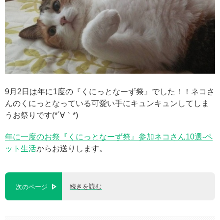
9月2日は年に1度の『くにっとなーず祭』でした！！ネコさ
んのくにっとなっている可愛い手にキュンキュンしてしま
うお祭りです(*´∀｀*)
年に一度のお祭『くにっとなーず祭』参加ネコさん10選-ペ
ット生活
からお送りします。
続きを読む
次のページ