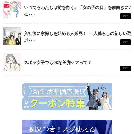
いつでもわたしは前を向く。「女の子の日」を前向きに♪
社...
PR
入社後に家探しを始める人必見！ 一人暮らしの新しい選
択...
PR
ズボラ女子でもOKな美脚ケアって？
PR