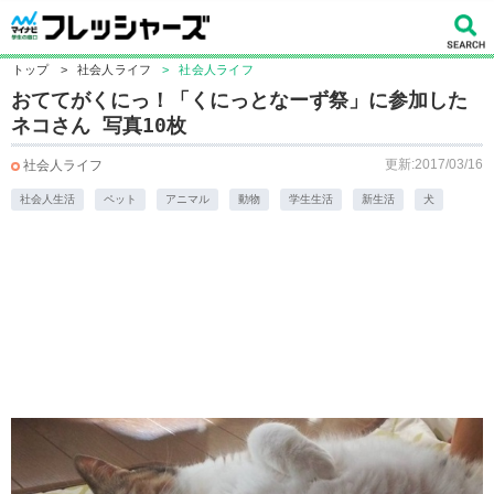
トップ
>
社会人ライフ
>
社会人ライフ
おててがくにっ！「くにっとなーず祭」に参加した
ネコさん 写真10枚
更新:2017/03/16
社会人ライフ
社会人生活
ペット
アニマル
動物
学生生活
新生活
犬