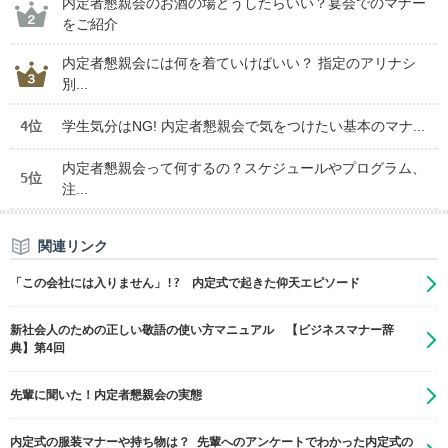
内定者懇親会のお酒の場どうしたらいい？宴会でのマナー
をご紹介
内定者懇親会には何を着ていけばいい？ 指定のアリナシ
別...
4位
学生気分はNG! 内定者懇親会で気をつけたい基本のマナ...
内定者懇親会って何するの？スケジュールやプログラム、
5位
注...
関連リンク
「この会社には入りません」!? 内定式で起きた仰天エピソード
新社会人のための正しい敬語の使い方マニュアル 【ビジネスマナー辞
典】第4回
先輩に聞いた！内定者懇親会の実態
内定式の服装マナーや持ち物は？ 先輩へのアンケートでわかった内定式の