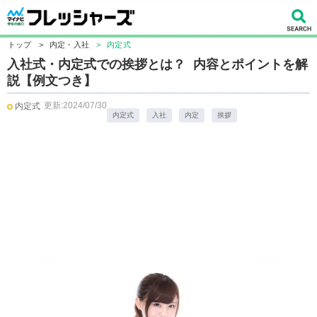
トップ
>
内定・入社
>
内定式
入社式・内定式での挨拶とは？ 内容とポイントを解
説【例文つき】
更新:2024/07/30
内定式
内定式
入社
内定
挨拶