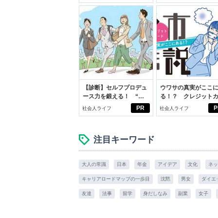
イケアして24時間快適。
スアイテム
【診断】セルフプロデュ
ウワサの真実がここ
ース力を鍛える！ “ジ
る！？ クレジット
ブン観”診断
ドの都市伝説
PR
P
社会人ライフ
社会人ライフ
注目キーワード
大人の常識
日本
年金
アイデア
文化
ネッ
キャリアロードマップの一歩目
沈黙
男女
ダイエ
友達
法事
留学
身だしなみ
副業
女子