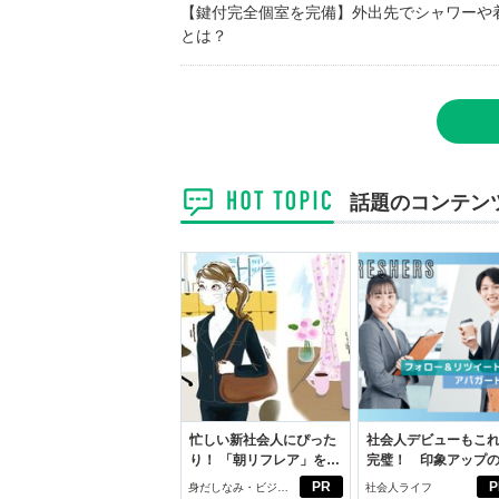
【鍵付完全個室を完備】外出先でシャワーや
とは？
話題のコンテン
忙しい新社会人にぴった
社会人デビューもこ
り！ 「朝リフレア」をは
完璧！ 印象アップ
じめよう。しっかりニオ
ルフプロデュース術
PR
P
身だしなみ・ビジネ
社会人ライフ