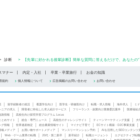
>
診断
>
【先輩に好かれる後輩診断】簡単な質問に答えるだけで、あなたの“
スマナー
内定・入社
卒業・卒業旅行
お金の知識
用規約
個人情報について
広告掲載のお問い合わせ
お問い合わせ
活
留学経験者の就活
看護学生向け
医学生・研修医向け
転職・求人情報
海外求人
ミド
シニアの求人
障害者に特化した求人紹介サービス
フリーランス・副業向け業務委託案件
医療福祉
進路情報
高校生向け探究学習プログラム Locus
まとめサイト
総合・専門ニュース
高校生のチャレンジサイト
ティーンマーケティング支援
大
ング情報
世界遺産検定
総合農業情報サイト
マイナビ子育て
ECサイト構築・D2C事業支援
情報メディア
お買い物サポートメディア
マンスリーマンション予約
AIを活用したSEOコンテンツ
Web・ゲーム業界の転職
20代・第二新卒
新卒紹介
転職エージェント
エグゼクティブ転職