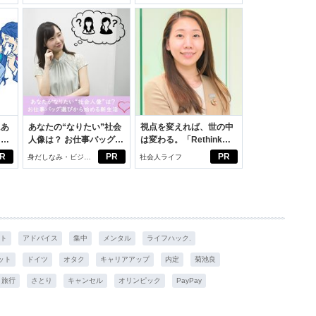
学生リカの物語
にあ
あなたの“なりたい”社会
視点を変えれば、世の中
カー
人像は？ お仕事バッグ選
は変わる。「Rethink
びから始める新生活
PROJECT」がつたえた
R
PR
PR
身だしなみ・ビジネ
社会人ライフ
いこと。
スアイテム
ト
アドバイス
集中
メンタル
ライフハック.
ット
ドイツ
オタク
キャリアアップ
内定
菊池良
旅行
さとり
キャンセル
オリンピック
PayPay