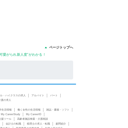
ページトップへ
可愛がられ新人度”がわかる！
ル・ハイクラスの求人
アルバイト
パート
介護の求人
学生活情報
働く女性の生活情報
雑誌・書籍・ソフト
My CareerStudy
My CareerID
支援ツール
高齢者施設検索・介護相談
会計士の転職
税理士の求人・転職
顧問紹介