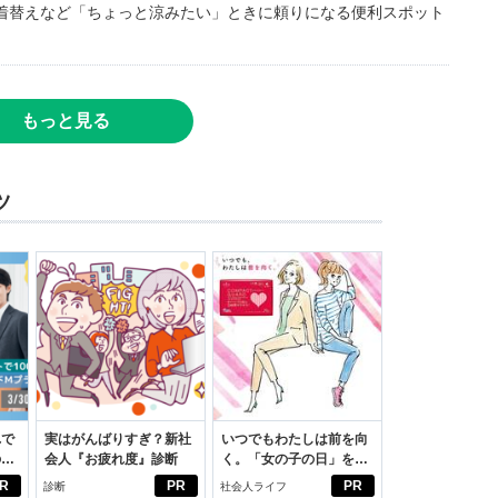
着替えなど「ちょっと涼みたい」ときに頼りになる便利スポット
もっと見る
ツ
れで
実はがんばりすぎ？新社
いつでもわたしは前を向
のセ
会人『お疲れ度』診断
く。「女の子の日」を前
向きに♪社会人エリ・大
R
PR
PR
診断
社会人ライフ