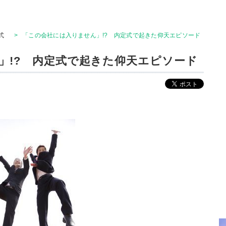
式
>
「この会社には入りません」!? 内定式で起きた仰天エピソード
」!? 内定式で起きた仰天エピソード