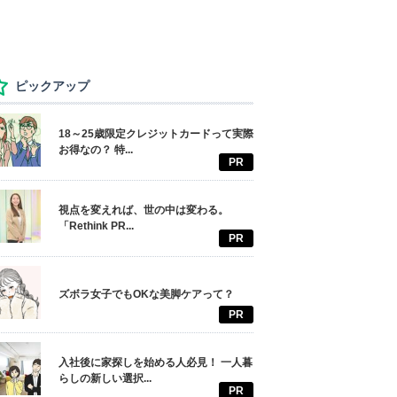
ピックアップ
18～25歳限定クレジットカードって実際
お得なの？ 特...
PR
視点を変えれば、世の中は変わる。
「Rethink PR...
PR
ズボラ女子でもOKな美脚ケアって？
PR
入社後に家探しを始める人必見！ 一人暮
らしの新しい選択...
PR