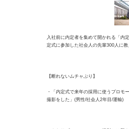
入社前に内定者を集めて開かれる「内
定式に参加した社会人の先輩300人に
【断れないムチャぶり】
・「内定式で来年の採用に使うプロモ
撮影をした」(男性/社会人2年目/運輸)