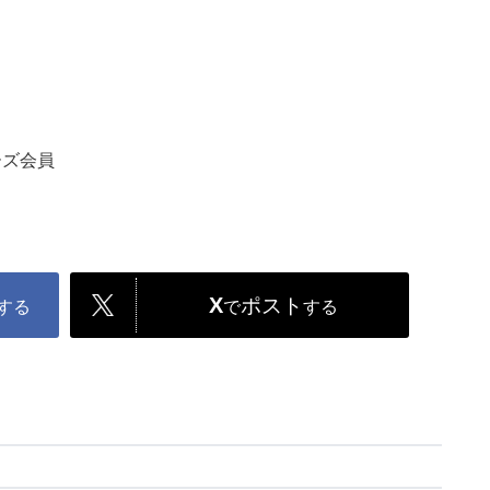
ーズ会員
X
ポスト
する
で
する