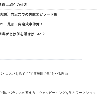
る自己紹介の仕方
実態】内定式での失敗エピソード編
!? 最新・内定式事件簿！
担当者とは何を話せばいい？
・コスパを捨てて“問答無用で量”をやる理由」
心身のバランスの整え方。ウェルビーイングを学ぶワークショッ