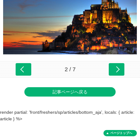
2 / 7
記事ページへ戻る
render partial: 'front/freshers/sp/articles/bottom_aja', locals: { article:
article } %>
ページトップへ