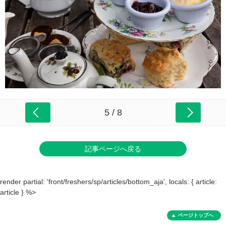
5 / 8
記事ページへ戻る
render partial: 'front/freshers/sp/articles/bottom_aja', locals: { article:
article } %>
ページトップへ