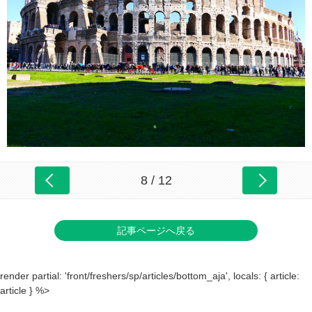
8 / 12
記事ページへ戻る
render partial: 'front/freshers/sp/articles/bottom_aja', locals: { article:
article } %>