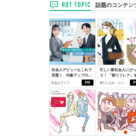
話題のコンテン
社会人デビューもこれで
忙しい新社会人にぴ
完璧！ 印象アップのセ
り！ 「朝リフレア」
ルフプロデュース術
じめよう。しっかり
PR
P
社会人ライフ
身だしなみ・ビジネ
イケアして24時間快
スアイテム