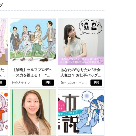
ツ
った
【診断】セルフプロデュ
あなたの“なりたい”社会
をは
ース力を鍛える！ “ジ
人像は？ お仕事バッグ選
ニオ
ブン観”診断
びから始める新生活
R
PR
PR
社会人ライフ
身だしなみ・ビジネ
適。
スアイテム