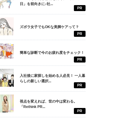
日」を前向きに♪社...
PR
ズボラ女子でもOKな美脚ケアって？
PR
簡単な診断で今のお疲れ度をチェック！
PR
入社後に家探しを始める人必見！ 一人暮
らしの新しい選択...
PR
視点を変えれば、世の中は変わる。
「Rethink PR...
PR