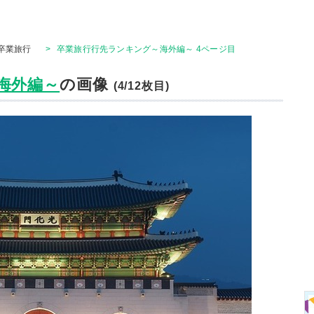
卒業旅行
>
卒業旅行行先ランキング～海外編～ 4ページ目
海外編～
の画像
(4/12枚目)