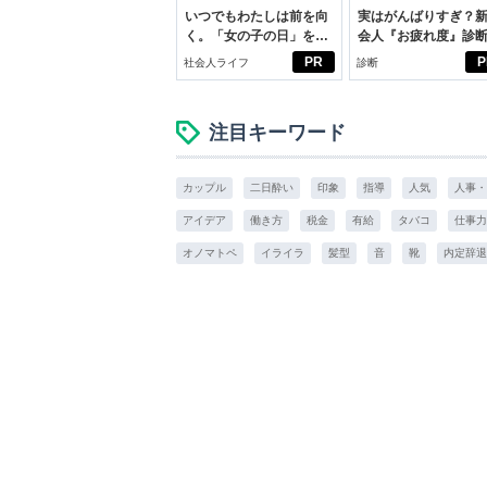
いつでもわたしは前を向
実はがんばりすぎ？
く。「女の子の日」を前
会人『お疲れ度』診
向きに♪社会人エリ・大
PR
P
社会人ライフ
診断
学生リカの物語
注目キーワード
カップル
二日酔い
印象
指導
人気
人事・
アイデア
働き方
税金
有給
タバコ
仕事力
オノマトペ
イライラ
髪型
音
靴
内定辞退