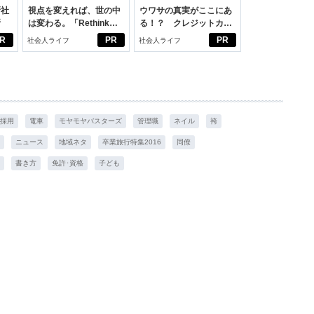
新社
視点を変えれば、世の中
ウワサの真実がここにあ
断
は変わる。「Rethink
る！？ クレジットカー
PROJECT」がつたえた
ドの都市伝説
R
PR
PR
社会人ライフ
社会人ライフ
いこと。
採用
電車
モヤモヤバスターズ
管理職
ネイル
袴
ニュース
地域ネタ
卒業旅行特集2016
同僚
書き方
免許･資格
子ども