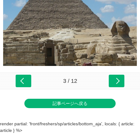
3 / 12
記事ページへ戻る
render partial: 'front/freshers/sp/articles/bottom_aja', locals: { article:
article } %>