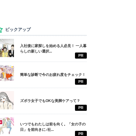
ピックアップ
入社後に家探しを始める人必見！ 一人暮
らしの新しい選択...
PR
簡単な診断で今のお疲れ度をチェック！
PR
ズボラ女子でもOKな美脚ケアって？
PR
いつでもわたしは前を向く。「女の子の
日」を前向きに♪社...
PR