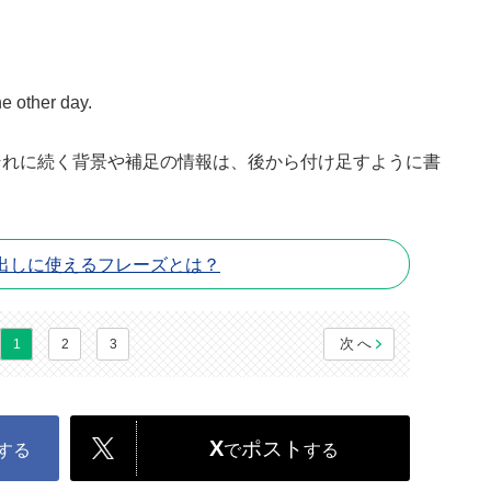
e other day.
それに続く背景や補足の情報は、後から付け足すように書
出しに使えるフレーズとは？
次へ
1
2
3
X
ポスト
する
で
する