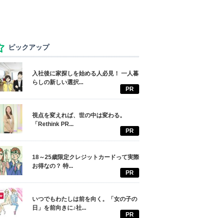
ピックアップ
入社後に家探しを始める人必見！ 一人暮
らしの新しい選択...
PR
視点を変えれば、世の中は変わる。
「Rethink PR...
PR
18～25歳限定クレジットカードって実際
お得なの？ 特...
PR
いつでもわたしは前を向く。「女の子の
日」を前向きに♪社...
PR