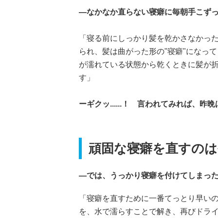
―なかなか直らない寝癖に毎朝手こず
「寝る前にしっかり髪を乾かさなかっ
られ、髪は曲がった形の"寝癖"になっ
が濡れている状態から乾くときに髪が
す」
ーギクッ......！ 言われてみれば
頑固な寝癖を直すのは
―では、うっかり寝癖を付けてしまっ
「寝癖を直すために一番てっとり早い
を、水で濡らすことで解き、再びドラ