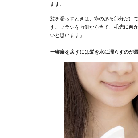
ます。
髪を濡らすときは、癖のある部分だけ
す。ブラシを内側から当て、
毛先に向
い
と思います」
ー寝癖を戻すには髪を水に濡らすのが