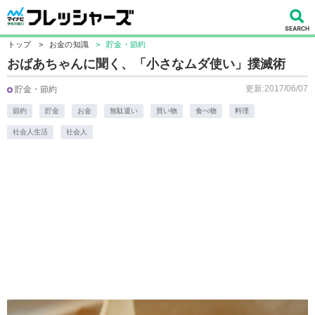
トップ
>
お金の知識
>
貯金・節約
おばあちゃんに聞く、「小さなムダ使い」撲滅術
更新:2017/06/07
貯金・節約
節約
貯金
お金
無駄遣い
買い物
食べ物
料理
社会人生活
社会人