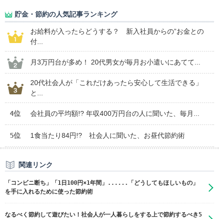
貯金・節約の人気記事ランキング
お給料が入ったらどうする？ 新入社員からの”お金との
付...
月3万円台が多め！ 20代男女が毎月お小遣いにあてて...
20代社会人が「これだけあったら安心して生活できる」
と...
4位
会社員の平均額!? 年収400万円台の人に聞いた、毎月...
5位
1食当たり84円!? 社会人に聞いた、お昼代節約術
関連リンク
「コンビニ断ち」「1日100円×1年間」......「どうしてもほしいもの」
を手に入れるために使った節約術
​なるべく節約して遊びたい！社会人が一人暮らしをする上で節約するべき5