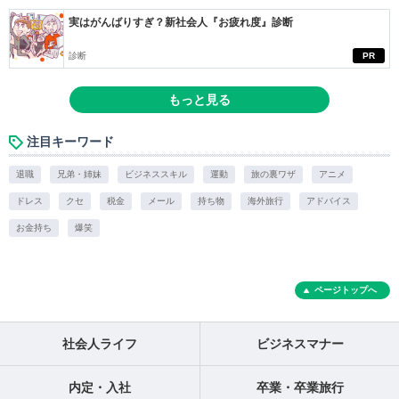
実はがんばりすぎ？新社会人『お疲れ度』診断
診断
PR
もっと見る
注目キーワード
退職
兄弟・姉妹
ビジネススキル
運動
旅の裏ワザ
アニメ
ドレス
クセ
税金
メール
持ち物
海外旅行
アドバイス
お金持ち
爆笑
ページトップへ
社会人ライフ
ビジネスマナー
内定・入社
卒業・卒業旅行