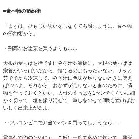
■食べ物の節約術
「まずは、ひもじい思いをしなくても済むように、食べ物
の節約術から」
・割高なお惣菜を買うよりも……
大根の葉っぱを捨てずにみそ汁や漬物に。大根の葉っぱは
栄養がいっぱいだから、捨てるのはもったいない。サッと
茹でてから冷凍して、みそ汁に色味が足りないときに使え
ばいいよ。それから、おかずが足りないときのために、漬
物を作っておくといい。大根の葉っぱを1センチくらいに細
かく切って、塩を振り混ぜて、重しをのせて2晩も置けばお
いしく出来上がるよ。
・ついコンビニで弁当やパンを買ってしまうなら……
電気代節約のためにも、ご飯は一度で多めに炊いて、酢飯