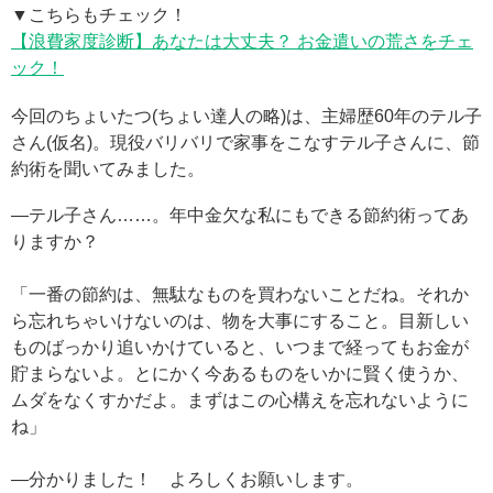
▼こちらもチェック！
【浪費家度診断】あなたは大丈夫？ お金遣いの荒さをチェ
ック！
今回のちょいたつ(ちょい達人の略)は、主婦歴60年のテル子
さん(仮名)。現役バリバリで家事をこなすテル子さんに、節
約術を聞いてみました。
—テル子さん……。年中金欠な私にもできる節約術ってあ
りますか？
「一番の節約は、無駄なものを買わないことだね。それか
ら忘れちゃいけないのは、物を大事にすること。目新しい
ものばっかり追いかけていると、いつまで経ってもお金が
貯まらないよ。とにかく今あるものをいかに賢く使うか、
ムダをなくすかだよ。まずはこの心構えを忘れないように
ね」
—分かりました！ よろしくお願いします。