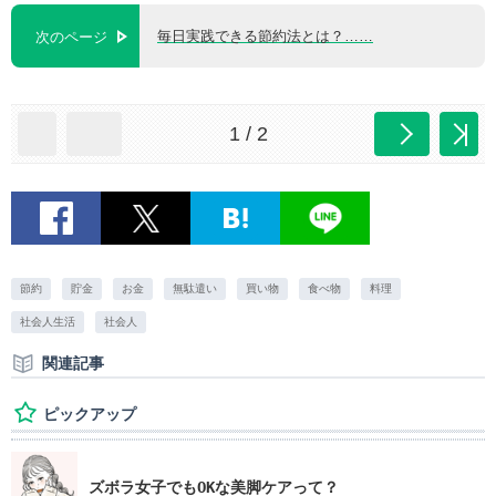
毎日実践できる節約法とは？……
次のページ
1 / 2
節約
貯金
お金
無駄遣い
買い物
食べ物
料理
社会人生活
社会人
関連記事
ピックアップ
ズボラ女子でもOKな美脚ケアって？