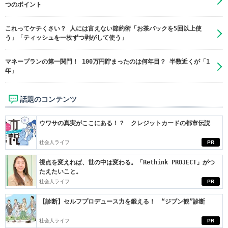
つのポイント
これってケチくさい？ 人には言えない節約術「お茶パックを5回以上使
う」「ティッシュを一枚ずつ剥がして使う」
マネープランの第一関門！ 100万円貯まったのは何年目？ 半数近くが「1
年」
話題のコンテンツ
ウワサの真実がここにある！？ クレジットカードの都市伝説
社会人ライフ
PR
視点を変えれば、世の中は変わる。「Rethink PROJECT」がつ
たえたいこと。
社会人ライフ
PR
【診断】セルフプロデュース力を鍛える！ “ジブン観”診断
社会人ライフ
PR