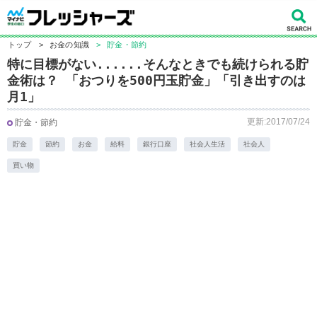
トップ
>
お金の知識
>
貯金・節約
特に目標がない......そんなときでも続けられる貯
金術は？ 「おつりを500円玉貯金」「引き出すのは
月1」
更新:2017/07/24
貯金・節約
貯金
節約
お金
給料
銀行口座
社会人生活
社会人
買い物