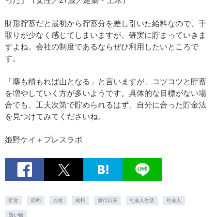
った」（女性／27歳／建築・土木）
財形貯蓄だと最初から貯蓄分を差し引いた給料なので、手
取りが少なく感じてしまいますが、確実に貯まっていきま
すよね。会社の制度であるならぜひ利用したいところで
す。
「塵も積もれば山となる」と言いますが、コツコツと貯蓄
を増やしていく方が多いようです。具体的な目標がない場
合でも、工夫次第で貯められるはず。自分に合った貯金法
を見つけてみてくださいね。
姫野ケイ＋プレスラボ
貯金
節約
お金
給料
銀行口座
社会人生活
社会人
買い物