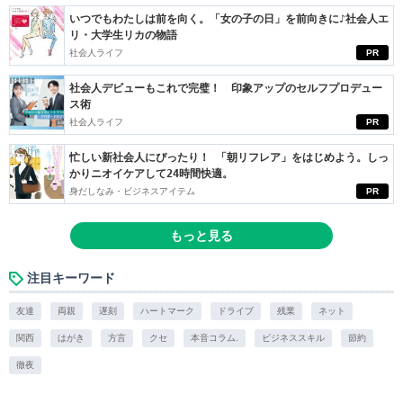
いつでもわたしは前を向く。「女の子の日」を前向きに♪社会人エ
リ・大学生リカの物語
社会人ライフ
PR
社会人デビューもこれで完璧！ 印象アップのセルフプロデュー
ス術
社会人ライフ
PR
忙しい新社会人にぴったり！ 「朝リフレア」をはじめよう。しっ
かりニオイケアして24時間快適。
身だしなみ・ビジネスアイテム
PR
もっと見る
注目キーワード
友達
両親
遅刻
ハートマーク
ドライブ
残業
ネット
関西
はがき
方言
クセ
本音コラム.
ビジネススキル
節約
徹夜