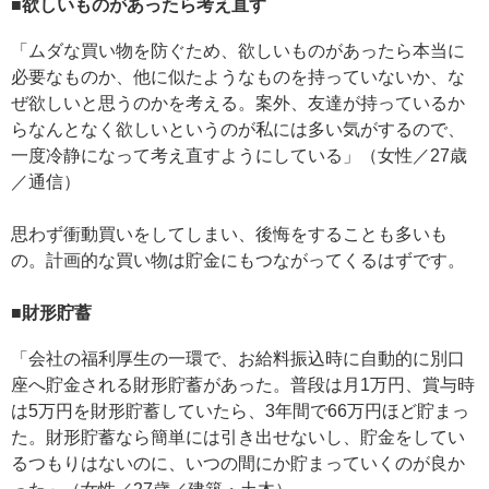
■欲しいものがあったら考え直す
「ムダな買い物を防ぐため、欲しいものがあったら本当に
必要なものか、他に似たようなものを持っていないか、な
ぜ欲しいと思うのかを考える。案外、友達が持っているか
らなんとなく欲しいというのが私には多い気がするので、
一度冷静になって考え直すようにしている」（女性／27歳
／通信）
思わず衝動買いをしてしまい、後悔をすることも多いも
の。計画的な買い物は貯金にもつながってくるはずです。
■財形貯蓄
「会社の福利厚生の一環で、お給料振込時に自動的に別口
座へ貯金される財形貯蓄があった。普段は月1万円、賞与時
は5万円を財形貯蓄していたら、3年間で66万円ほど貯まっ
た。財形貯蓄なら簡単には引き出せないし、貯金をしてい
るつもりはないのに、いつの間にか貯まっていくのが良か