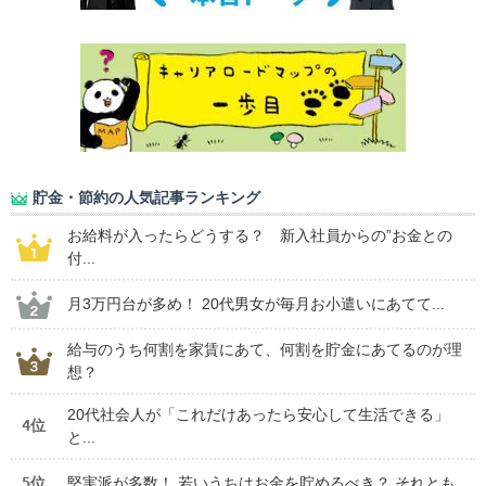
貯金・節約の人気記事ランキング
お給料が入ったらどうする？ 新入社員からの”お金との
付...
月3万円台が多め！ 20代男女が毎月お小遣いにあてて...
給与のうち何割を家賃にあて、何割を貯金にあてるのが理
想？
20代社会人が「これだけあったら安心して生活できる」
4位
と...
5位
堅実派が多数！ 若いうちはお金を貯めるべき？ それとも...