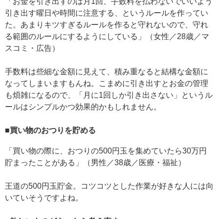
「お金を引き出すのは月1回、手数料を払わないでいいよう
引き出す曜日や時間に注意する、というルールを作ってい
た。あまりキツすぎるルールを作ると守れないので、守れ
る範囲のルールにするようにしている」（女性／28歳／マ
スコミ・広告）
手数料は些細な金額に見えて、積み重なると結構な金額に
なってしまいますもんね。こまめに引き出すとお金の管理
も煩雑になるので、「月に1回しか引き出さない」というル
ールはシンプルかつ効果的かもしれません。
■買い物のおつりを貯める
「買い物の際に、おつりの500円玉を集めていたら30万円
貯まったことがある」（男性／38歳／医療・福祉）
王道の500円玉貯金。コツコツとした作業が好きな人には向
いていそうですよね。