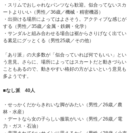
・スリムでおしゃれなパンツなら歓迎。似合ってないスカ
ートよりいい（男性／36歳／機械・精密機器）
・出掛ける場所によってはよさそう。アクティブな感じが
する（男性／35歳／金属・鉄鋼・化学）
・サンダルと組み合わせる場合は裾からさりげなく出てい
る素足にグッとくる（男性25歳／その他）
「あり派」の大多数が「似合っていれば何でもいい」とい
う意見。さらに、場所によってはスカートだと動きづらい
こともあるので、動きやすい格好の方がよいという意見も
多ようです。
■なし派 40人
・せっかくだからきれいな脚がみたい（男性／26歳／農
林・水産）
・デートなら女の子らしい服装がいい（男性／26歳／電
力・ガス・石油）