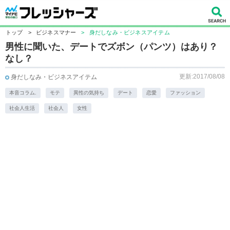
トップ
>
ビジネスマナー
>
身だしなみ・ビジネスアイテム
男性に聞いた、デートでズボン（パンツ）はあり？
なし？
更新:2017/08/08
身だしなみ・ビジネスアイテム
本音コラム.
モテ
異性の気持ち
デート
恋愛
ファッション
社会人生活
社会人
女性