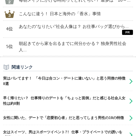
毎朝メイクにかける時間ってどれぐらい？ 最多は「10～...
こんなに違う！ 日本と海外の「香水」事情
あなたの“なりたい”社会人像は？ お仕事バッグ選びから...
4位
朝起きてから家を出るまでに何分かかる？ 独身男性社会
5位
人...
関連リンク
実はバレてます！ 「今日は合コン・デートに違いない」と思う同僚の特徴
8選
早く帰りたい？ 仕事帰りのデートを「ちょっと面倒」だと感じる社会人女
性は約8割
女性に聞いた、デートで「恋愛初心者」だと思ってしまう男性の10の特徴
女はスイーツ、男はスポーツイベント?! 仕事・プライベートでの誘いを