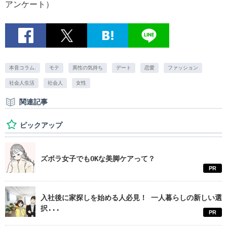
アンケート）
本音コラム.
モテ
異性の気持ち
デート
恋愛
ファッション
社会人生活
社会人
女性
関連記事
ピックアップ
ズボラ女子でもOKな美脚ケアって？
PR
入社後に家探しを始める人必見！ 一人暮らしの新しい選
択...
PR