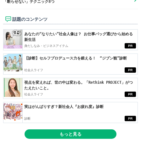
「断らせない」テクニック8つ
話題のコンテンツ
あなたの“なりたい”社会人像は？ お仕事バッグ選びから始める
新生活
身だしなみ・ビジネスアイテム
PR
【診断】セルフプロデュース力を鍛える！ “ジブン観”診断
社会人ライフ
PR
視点を変えれば、世の中は変わる。「Rethink PROJECT」がつ
たえたいこと。
社会人ライフ
PR
実はがんばりすぎ？新社会人『お疲れ度』診断
診断
PR
もっと見る