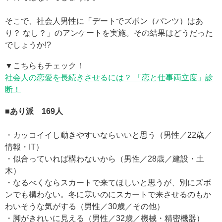
そこで、社会人男性に「デートでズボン（パンツ）はあ
り？ なし？」のアンケートを実施。その結果はどうだった
でしょうか!?
▼こちらもチェック！
社会人の恋愛を長続きさせるには？ 「恋と仕事両立度」診
断！
■あり派 169人
・カッコイイし動きやすいならいいと思う（男性／22歳／
情報・IT）
・似合っていれば構わないから（男性／28歳／建設・土
木）
・なるべくならスカートで来てほしいと思うが、別にズボ
ンでも構わない。冬に寒いのにスカートで来させるのもか
わいそうな気がする（男性／30歳／その他）
・脚がきれいに見える（男性／32歳／機械・精密機器）