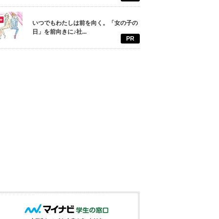
いつでもわたしは前を向く。「女の子の
日」を前向きに♪社...
PR