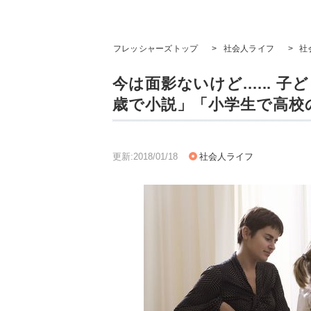
フレッシャーズトップ
>
社会人ライフ
>
社
今は面影ないけど......
歳で小説」「小学生で高校
更新:2018/01/18
社会人ライフ