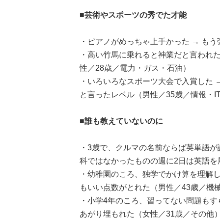
■芸術やスポーツの秀でた才能
・ピアノがめっちゃ上手かった → もう
・高い竹馬に乗れると神業だと言われた
性／28歳／電力・ガス・石油）
・いろいろなスポーツ大会で入賞した 
と言ったレベル（男性／35歳／情報・I
■誰も教えていないのに
・3歳で、クルマの名前ならば英単語が
科ではなかったものの週に2日は英語を
・幼稚園のころ、独学でかけ算を理解し
もいい点数がとれた（男性／43歳／機
・小学4年のころ、習ってない問題もす
あがり埋もれた（女性／31歳／その他