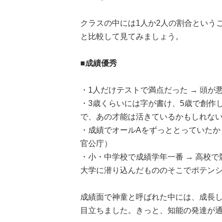
クラスの中には1人か2人の割合という
と比較して見てみましょう。
■成績優秀
・1人だけテストで満点だった → 頭が
・3歳くらいには字が書け、5歳で創作
で、あの才能は活きているかもしれない
・成績でオールAをずっととっていたから
官公庁）
・小・中学校で成績学年一番 → 高校
大学に潜り込んだもののそこでポテンシ
成績面で神童と呼ばれた中には、成長
目立ちました。きっと、知能の発達が