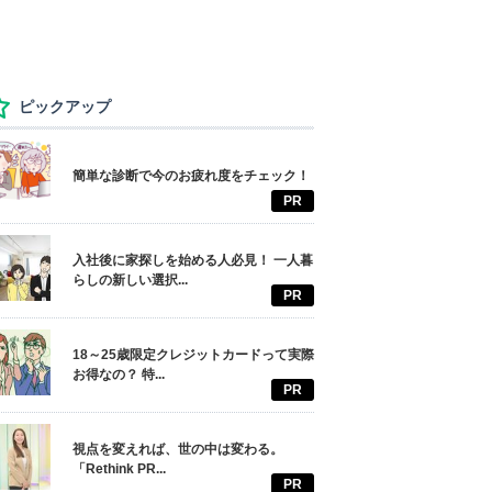
ピックアップ
簡単な診断で今のお疲れ度をチェック！
PR
入社後に家探しを始める人必見！ 一人暮
らしの新しい選択...
PR
18～25歳限定クレジットカードって実際
お得なの？ 特...
PR
視点を変えれば、世の中は変わる。
「Rethink PR...
PR