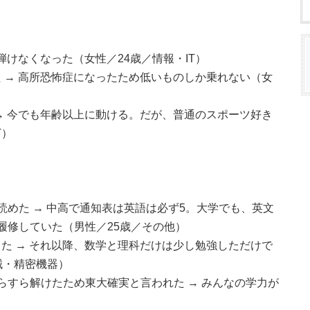
弾けなくなった（女性／24歳／情報・IT）
 → 高所恐怖症になったため低いものしか乗れない（女
→ 今でも年齢以上に動ける。だが、普通のスポーツ好き
T）
読めた → 中高で通知表は英語は必ず5。大学でも、英文
履修していた（男性／25歳／その他）
た → それ以降、数学と理科だけは少し勉強しただけで
械・精密機器）
らすら解けたため東大確実と言われた → みんなの学力が
）