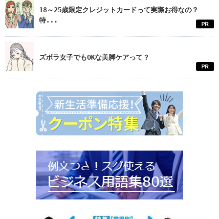
18～25歳限定クレジットカードって実際お得なの？
特...
PR
ズボラ女子でもOKな美脚ケアって？
PR