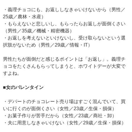
・義理チョコにも、お返ししなきゃいけないから（男性／
25歳／農林・水産）
・もらえないと悲しいし、もらったらお返しが面倒くさい
（男性／35歳／機械・精密機器）
・お返しを考えないといけないし、受け取らないという選
択肢がないため（男性／29歳／情報・IT）
男性たちが面倒だと感じるポイントは「お返し」。義理チ
ョコをたくさんもらってしまうと、ホワイトデーが大変で
すよね。
■女のバレンタイン
・デパートのチョコレート売り場はすごく混んでいて、買
いに行くのが面倒くさい（女性／23歳／生保・損保）
・お菓子作りが苦手だから（女性／23歳／商社・卸）
・夫に用意しなきゃいけない（女性／29歳／生保・損保）