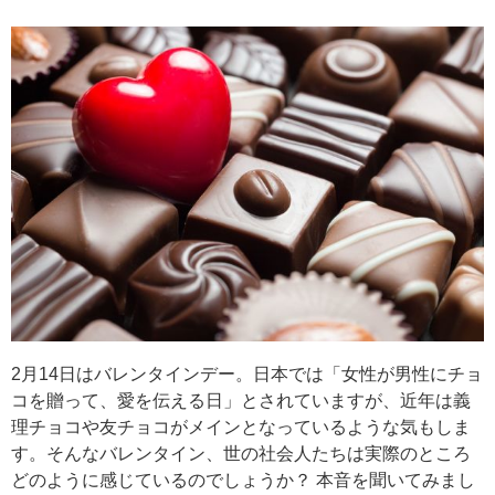
2月14日はバレンタインデー。日本では「女性が男性にチョ
コを贈って、愛を伝える日」とされていますが、近年は義
理チョコや友チョコがメインとなっているような気もしま
す。そんなバレンタイン、世の社会人たちは実際のところ
どのように感じているのでしょうか？ 本音を聞いてみまし