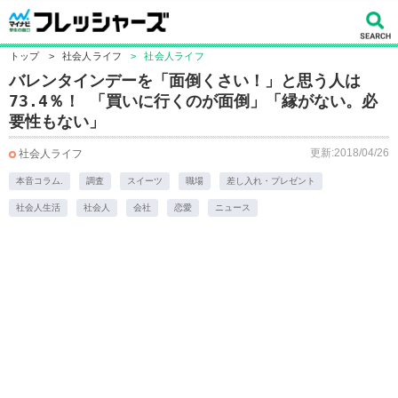
トップ
>
社会人ライフ
>
社会人ライフ
バレンタインデーを「面倒くさい！」と思う人は
73.4％！ 「買いに行くのが面倒」「縁がない。必
要性もない」
更新:2018/04/26
社会人ライフ
本音コラム.
調査
スイーツ
職場
差し入れ・プレゼント
社会人生活
社会人
会社
恋愛
ニュース