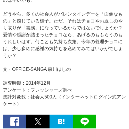
のは早いかも。
どうやら、多くの社会人がバレンタインデーを「面倒なも
の」と感じている様子。ただ、それはチョコやお返しのや
り取りが「義務」になっているからではないでしょうか？
愛情や感謝が詰まったチョコなら、あげるのももらうのも
うれしいはず。何ごとも気持ち次第。今年の義理チョコに
は、少し多めに感謝の気持ちを込めてみてはいかがでしょ
うか？
文・OFFICE-SANGA 森川ほしの
調査時期：2014年12月
アンケート：フレッシャーズ調べ
集計対象数：社会人500人（インターネットログイン式アン
ケート）