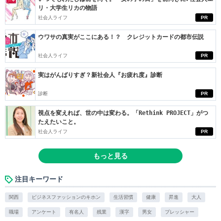
リ・大学生リカの物語
社会人ライフ
PR
ウワサの真実がここにある！？ クレジットカードの都市伝説
社会人ライフ
PR
実はがんばりすぎ？新社会人『お疲れ度』診断
診断
PR
視点を変えれば、世の中は変わる。「Rethink PROJECT」がつ
たえたいこと。
社会人ライフ
PR
もっと見る
注目キーワード
関西
ビジネスファッションのキホン
生活習慣
健康
昇進
大人
職場
アンケート
有名人
残業
漢字
男女
プレッシャー