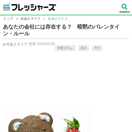
トップ
>
社会人ライフ
>
社会人ライフ
あなたの会社には存在する？ 暗黙のバレンタイ
ン・ルール
更新:2016/01/28
社会人ライフ
本音コラム.
恋人
モテ