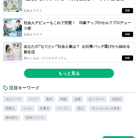
社会人ライフ
PR
社会人デビューもこれで完璧！ 印象アップのセルフプロデュー
ス術
社会人ライフ
PR
あなたの“なりたい”社会人像は？ お仕事バッグ選びから始める
新生活
身だしなみ・ビジネスアイテム
PR
もっと見る
注目キーワード
エピソード
ドイツ
集中
特技
会議
オノマトペ
内定式
芸能人
トイレ
仕事力
パソコン
恋人
キャッシュレス決済
締め切り
社内イベント