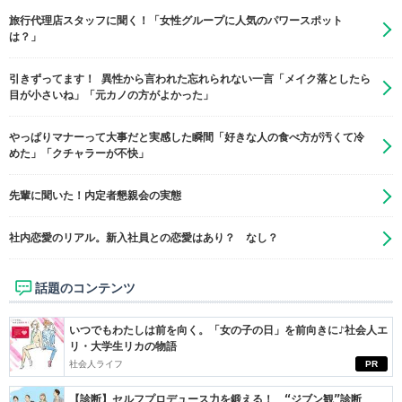
旅行代理店スタッフに聞く！「女性グループに人気のパワースポット
は？」
引きずってます！ 異性から言われた忘れられない一言「メイク落としたら
目が小さいね」「元カノの方がよかった」
やっぱりマナーって大事だと実感した瞬間「好きな人の食べ方が汚くて冷
めた」「クチャラーが不快」
先輩に聞いた！内定者懇親会の実態
社内恋愛のリアル。新入社員との恋愛はあり？ なし？
話題のコンテンツ
いつでもわたしは前を向く。「女の子の日」を前向きに♪社会人エ
リ・大学生リカの物語
社会人ライフ
PR
【診断】セルフプロデュース力を鍛える！ “ジブン観”診断