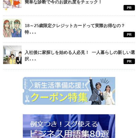
簡単な診断で今のお疲れ度をチェック！
PR
18～25歳限定クレジットカードって実際お得なの？
特...
PR
入社後に家探しを始める人必見！ 一人暮らしの新しい選
択...
PR