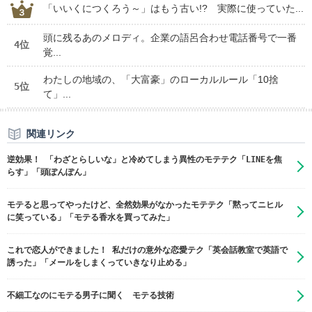
「いいくにつくろう～」はもう古い!? 実際に使っていた...
頭に残るあのメロディ。企業の語呂合わせ電話番号で一番
4位
覚...
わたしの地域の、「大富豪」のローカルルール「10捨
5位
て」...
関連リンク
逆効果！ 「わざとらしいな」と冷めてしまう異性のモテテク「LINEを焦
らす」「頭ぽんぽん」
モテると思ってやったけど、全然効果がなかったモテテク「黙ってニヒル
に笑っている」「モテる香水を買ってみた」
これで恋人ができました！ 私だけの意外な恋愛テク「英会話教室で英語で
誘った」「メールをしまくっていきなり止める」
不細工なのにモテる男子に聞く モテる技術