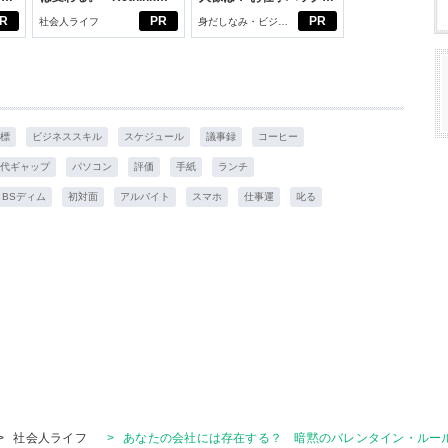
大
PROJECT」がつたえた
びから始める新生活
R
PR
PR
社会人ライフ
身だしなみ・ビジネ
いこと。
スアイテム
標
ビジネススキル
スケジュール
議事録
コーヒー
代ギャップ
パソコン
評価
手紙
ランチ
BSディム
初対面
アルバイト
スマホ
仕事運
叱る
>
社会人ライフ
>
あなたの会社には存在する？ 暗黙のバレンタイン・ルー