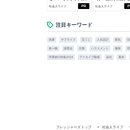
ドの都市伝説
向きに♪社会人エリ・
PR
P
社会人ライフ
社会人ライフ
学生リカの物語
注目キーワード
洗濯
サプライズ
宝くじ
人生設計
変化
目
食べ物
謝恩会
出勤
ハラスメント
服装
世
卒業旅行特集2016
アーカイブ動画
会社
基本
フレッシャーズトップ
>
社会人ライフ