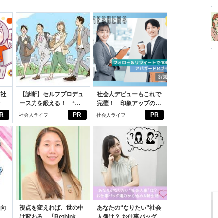
新社
【診断】セルフプロデュ
社会人デビューもこれで
断
ース力を鍛える！ “ジ
完璧！ 印象アップのセ
ブン観”診断
ルフプロデュース術
R
PR
PR
社会人ライフ
社会人ライフ
を向
視点を変えれば、世の中
あなたの“なりたい”社会
を前
は変わる。「Rethink
人像は？ お仕事バッグ選