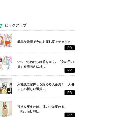
ピックアップ
簡単な診断で今のお疲れ度をチェック！
PR
いつでもわたしは前を向く。「女の子の
日」を前向きに♪社...
PR
入社後に家探しを始める人必見！ 一人暮
らしの新しい選択...
PR
視点を変えれば、世の中は変わる。
「Rethink PR...
PR