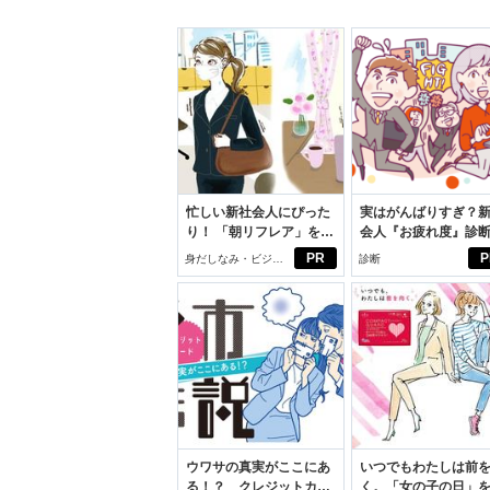
忙しい新社会人にぴった
実はがんばりすぎ？
り！ 「朝リフレア」をは
会人『お疲れ度』診
じめよう。しっかりニオ
PR
P
身だしなみ・ビジネ
診断
イケアして24時間快適。
スアイテム
ウワサの真実がここにあ
いつでもわたしは前
る！？ クレジットカー
く。「女の子の日」