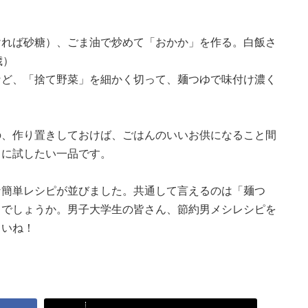
ければ砂糖）、ごま油で炒めて「おかか」を作る。白飯さ
歳）
など、「捨て野菜」を細かく切って、麺つゆで味付け濃く
の、作り置きしておけば、ごはんのいいお供になること間
きに試したい一品です。
な簡単レシピが並びました。共通して言えるのは「麺つ
ろでしょうか。男子大学生の皆さん、節約男メシレシピを
さいね！