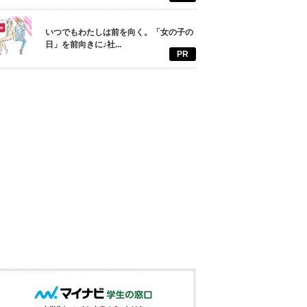
いつでもわたしは前を向く。「女の子の
日」を前向きに♪社...
PR