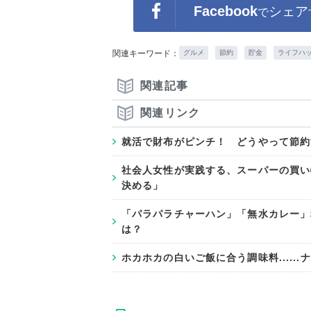
Facebook
シェア
で
関連キーワード：
グルメ
節約
貯金
ライフハッ
関連記事
関連リンク
就活で財布がピンチ！ どうやって節約
社会人女性が実践する、スーパーの買い
決める」
「パラパラチャーハン」「無水カレー」
は？
ホカホカの白いご飯に合う調味料.....