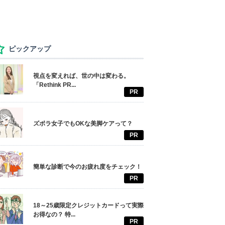
ピックアップ
視点を変えれば、世の中は変わる。
「Rethink PR...
PR
ズボラ女子でもOKな美脚ケアって？
PR
簡単な診断で今のお疲れ度をチェック！
PR
18～25歳限定クレジットカードって実際
お得なの？ 特...
PR