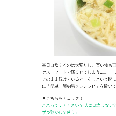
毎日自炊するのは大変だし、買い物も
ァストフードで済ませてしまう.....
そのまま続けていると、あっという間
に「簡単・節約男メシレシピ」を聞い
▼こちらもチェック！
これってケチくさい？ 人には言えない
ずつ剥がして使う」