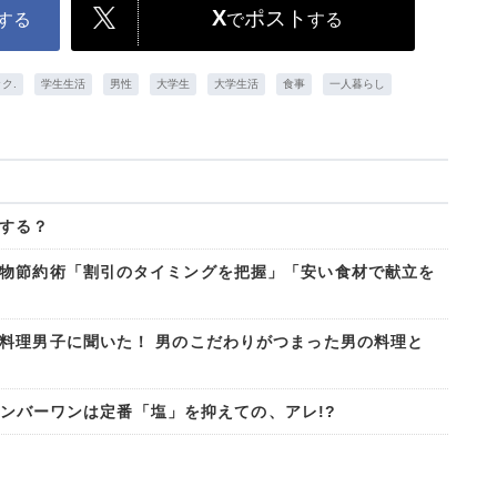
X
ポスト
する
で
する
ク.
学生生活
男性
大学生
大学生活
食事
一人暮らし
する？
物節約術「割引のタイミングを把握」「安い食材で献立を
料理男子に聞いた！ 男のこだわりがつまった男の料理と
.ナンバーワンは定番「塩」を抑えての、アレ!?