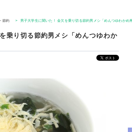
・節約
>
男子大学生に聞いた！ 金欠を乗り切る節約男メシ「めんつゆわかめ
欠を乗り切る節約男メシ「めんつゆわか