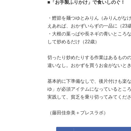
■「お手製ふりかけ」で食いしのぐ！
・鰹節を麺つゆとみりん（みりんがな
えあれば、おかずいらずの一品に（23
・大根の葉っぱや長ネギの青いところ
して炒めるだけ（22歳）
切ったり炒めたりする作業はあるもの
違いなし。おかずを買うお金がないと
基本的に下準備なしで、後片付けも楽
ゆ」が必須アイテムになっているとこ
実践して、貧乏を乗り切ってみてくだ
（藤田佳奈美＋プレスラボ）