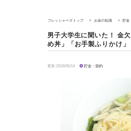
フレッシャーズトップ
>
お金の知識
>
貯金
男子大学生に聞いた！ 金
め丼」「お手製ふりかけ」
更新:2018/05/14
貯金・節約