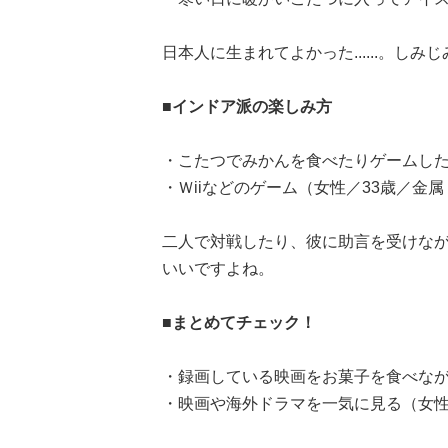
日本人に生まれてよかった......。し
■インドア派の楽しみ方
・こたつでみかんを食べたりゲームした
・Ｗiiなどのゲーム（女性／33歳／金
二人で対戦したり、彼に助言を受けな
いいですよね。
■まとめてチェック！
・録画している映画をお菓子を食べなが
・映画や海外ドラマを一気に見る（女性