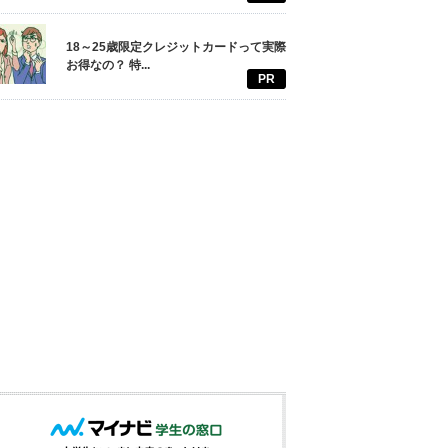
18～25歳限定クレジットカードって実際
お得なの？ 特...
PR