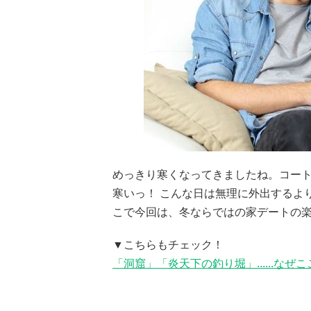
めっきり寒くなってきましたね。コー
寒いっ！ こんな日は無理に外出するよ
こで今回は、冬ならではの家デートの
▼こちらもチェック！
「洞窟」「炎天下の釣り堀」......なぜ