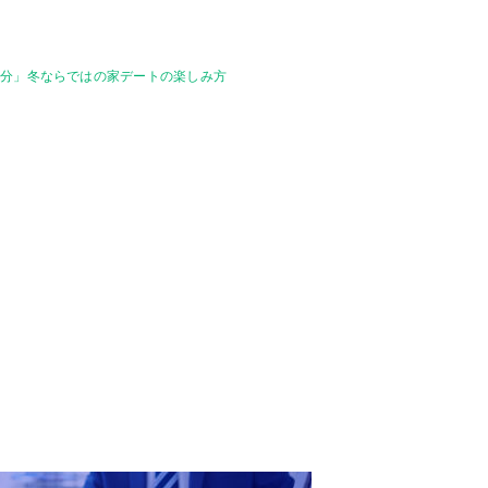
気分」冬ならではの家デートの楽しみ方