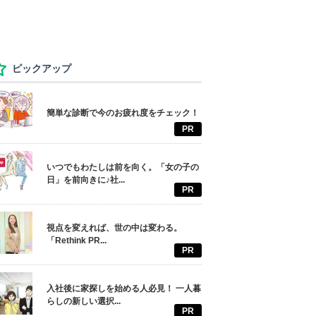
ピックアップ
簡単な診断で今のお疲れ度をチェック！
PR
いつでもわたしは前を向く。「女の子の
日」を前向きに♪社...
PR
視点を変えれば、世の中は変わる。
「Rethink PR...
PR
入社後に家探しを始める人必見！ 一人暮
らしの新しい選択...
PR