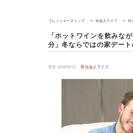
フレッシャーズトップ
>
社会人ライフ
>
社
「ホットワインを飲みなが
分」冬ならではの家デート
更新:2018/05/11
社会人ライフ