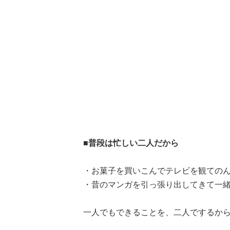
■普段は忙しい二人だから
・お菓子を買いこんでテレビを観てのん
・昔のマンガを引っ張り出してきて一緒
一人でもできることを、二人でするか