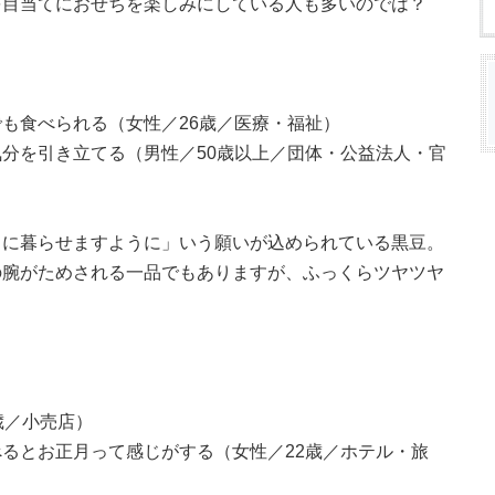
を目当てにおせちを楽しみにしている人も多いのでは？
も食べられる（女性／26歳／医療・福祉）
分を引き立てる（男性／50歳以上／団体・公益法人・官
）に暮らせますように」いう願いが込められている黒豆。
の腕がためされる一品でもありますが、ふっくらツヤツヤ
歳／小売店）
るとお正月って感じがする（女性／22歳／ホテル・旅