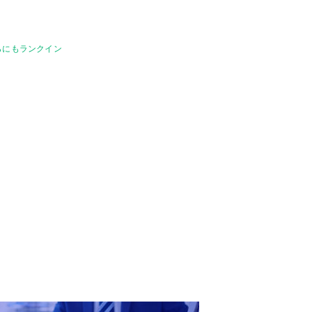
らにもランクイン