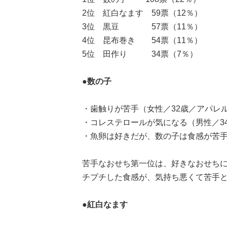
2位 紅白なます 59票（12％）
3位 黒豆 57票（11％）
4位 昆布巻き 54票（11％）
5位 田作り 34票（7％）
●数の子
・歯触りが苦手（女性／32歳／アパレ
・コレステロールが気になる（男性／3
・魚卵は好きだが、数の子は食感が苦手
苦手なおせち第一位は、好きなおせち
チプチした食感が、気持ち悪くて苦手
●紅白なます