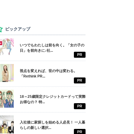
ピックアップ
いつでもわたしは前を向く。「女の子の
日」を前向きに♪社...
PR
視点を変えれば、世の中は変わる。
「Rethink PR...
PR
18～25歳限定クレジットカードって実際
お得なの？ 特...
PR
入社後に家探しを始める人必見！ 一人暮
らしの新しい選択...
PR