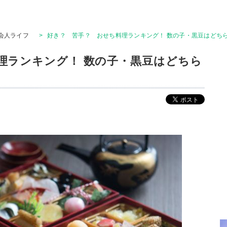
会人ライフ
>
好き？ 苦手？ おせち料理ランキング！ 数の子・黒豆はどち
理ランキング！ 数の子・黒豆はどちら