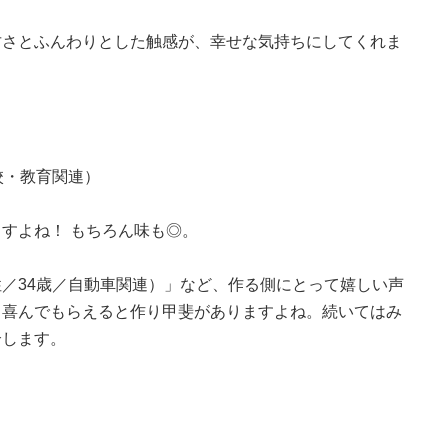
甘さとふんわりとした触感が、幸せな気持ちにしてくれま
校・教育関連）
すよね！ もちろん味も◎。
／34歳／自動車関連）」など、作る側にとって嬉しい声
、喜んでもらえると作り甲斐がありますよね。続いてはみ
介します。