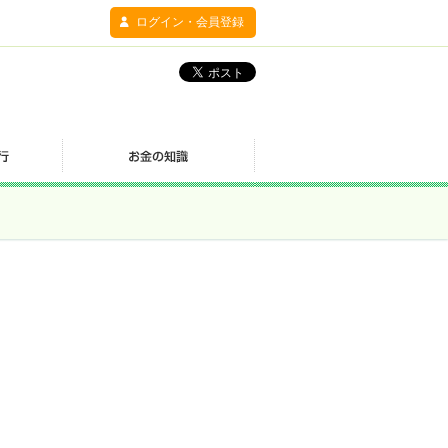
ログイン・会員登録