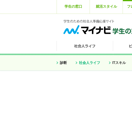
学生の窓口
就活スタイル
フ
診断
社会人ライフ
ITスキル