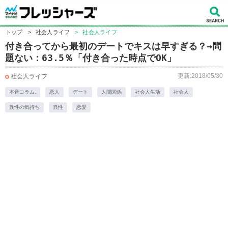
トップ
>
社会人ライフ
>
社会人ライフ
付き合ってから最初のデートでキスは早すぎる？→問
題ない：63.5％「付き合った時点でOK」
更新:2018/05/30
社会人ライフ
本音コラム.
恋人
デート
人間関係
社会人生活
社会人
異性の気持ち
異性
恋愛