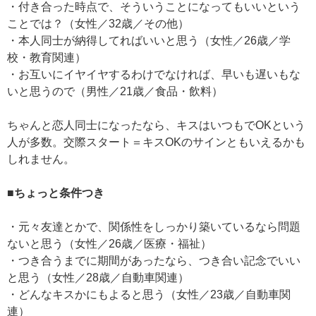
・付き合った時点で、そういうことになってもいいという
ことでは？（女性／32歳／その他）
・本人同士が納得してればいいと思う（女性／26歳／学
校・教育関連）
・お互いにイヤイヤするわけでなければ、早いも遅いもな
いと思うので（男性／21歳／食品・飲料）
ちゃんと恋人同士になったなら、キスはいつもでOKという
人が多数。交際スタート＝キスOKのサインともいえるかも
しれません。
■ちょっと条件つき
・元々友達とかで、関係性をしっかり築いているなら問題
ないと思う（女性／26歳／医療・福祉）
・つき合うまでに期間があったなら、つき合い記念でいい
と思う（女性／28歳／自動車関連）
・どんなキスかにもよると思う（女性／23歳／自動車関
連）