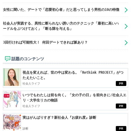
女性に聞いた、デートで「恋愛初心者」だと思ってしまう男性の10の特徴
社会人が実践する、異性に断られない誘い方のテクニック「最初に高いハ
ードルをぶつけておく」「断る隙を与える」
3回行ければ可能性大！ 何回デートできれば脈あり？
話題のコンテンツ
視点を変えれば、世の中は変わる。「Rethink PROJECT」がつ
たえたいこと。
社会人ライフ
PR
いつでもわたしは前を向く。「女の子の日」を前向きに♪社会人エ
リ・大学生リカの物語
社会人ライフ
PR
実はがんばりすぎ？新社会人『お疲れ度』診断
診断
PR