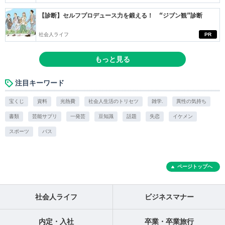
【診断】セルフプロデュース力を鍛える！ “ジブン観”診断
社会人ライフ
PR
もっと見る
注目キーワード
宝くじ
資料
光熱費
社会人生活のトリセツ
雑学.
異性の気持ち
書類
芸能サプリ
一発芸
豆知識
話題
失恋
イケメン
スポーツ
バス
ページトップへ
社会人ライフ
ビジネスマナー
内定・入社
卒業・卒業旅行