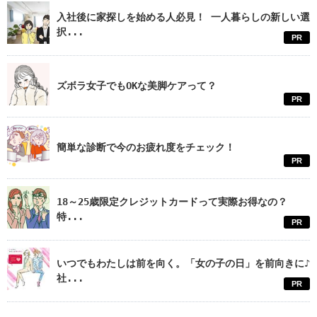
入社後に家探しを始める人必見！ 一人暮らしの新しい選
択...
PR
ズボラ女子でもOKな美脚ケアって？
PR
簡単な診断で今のお疲れ度をチェック！
PR
18～25歳限定クレジットカードって実際お得なの？
特...
PR
いつでもわたしは前を向く。「女の子の日」を前向きに♪
社...
PR