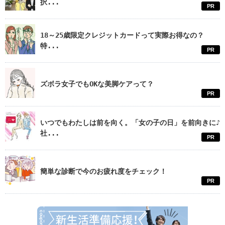
択...
PR
18～25歳限定クレジットカードって実際お得なの？
特...
PR
ズボラ女子でもOKな美脚ケアって？
PR
いつでもわたしは前を向く。「女の子の日」を前向きに♪
社...
PR
簡単な診断で今のお疲れ度をチェック！
PR