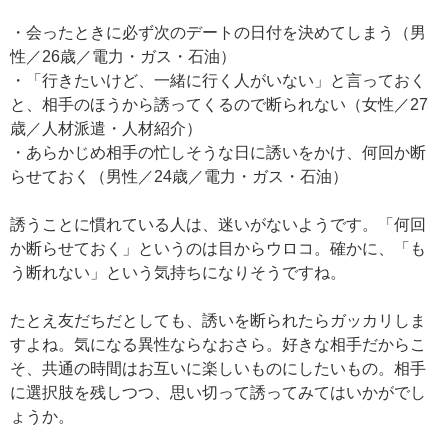
・会ったときに必ず次のデートの日付を決めてしまう（男
性／26歳／電力・ガス・石油）
・「行きたいけど、一緒に行く人がいない」と言っておく
と、相手のほうから誘ってくるので断られない（女性／27
歳／人材派遣・人材紹介）
・あらかじめ相手の忙しそうな日に誘いをかけ、何回か断
らせておく（男性／24歳／電力・ガス・石油）
誘うことに慣れている人は、迷いがないようです。「何回
か断らせておく」というのは目からウロコ。確かに、「も
う断れない」という気持ちになりそうですね。
たとえ友だちだとしても、誘いを断られたらガッカリしま
すよね。気になる異性ならなおさら。好きな相手だからこ
そ、共通の時間はお互いに楽しいものにしたいもの。相手
に選択肢を残しつつ、思い切って誘ってみてはいかがでし
ょうか。