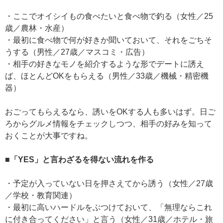
・ここでオイシイもの食べたいと食べ物で釣る（女性／25
歳／農林・水産）
・最初に食べ物で何が好きか聞いておいて、それをごちそ
うする（男性／27歳／マスコミ・広告）
・相手の好きなモノを紹介するような形でデートに誘え
ば、ほとんどOKをもらえる（男性／33歳／機械・精密機
器）
おごってもらえるなら、誘いをOKする人も多いはず。日ご
ろからグルメ情報をチェックしつつ、相手の好みを知って
おくことが大事ですね。
■「YES」と言わざるを得ない流れを作る
・予定が入っていない日を押さえてから誘う（女性／27歳
／学校・教育関連）
・最初に高いハードルをぶつけておいて、「無理ならこれ
に付き合ってください」と言う（女性／31歳／ホテル・旅