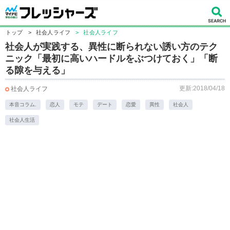
トップ
>
社会人ライフ
>
社会人ライフ
社会人が実践する、異性に断られない誘い方のテク
ニック「最初に高いハードルをぶつけておく」「断
る隙を与える」
更新:2018/04/18
社会人ライフ
本音コラム.
恋人
モテ
デート
恋愛
異性
社会人
社会人生活