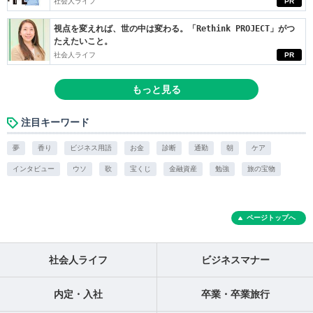
社会人ライフ
PR
視点を変えれば、世の中は変わる。「Rethink PROJECT」がつ
たえたいこと。
社会人ライフ
PR
もっと見る
注目キーワード
夢
香り
ビジネス用語
お金
診断
通勤
朝
ケア
インタビュー
ウソ
歌
宝くじ
金融資産
勉強
旅の宝物
ページトップへ
社会人ライフ
ビジネスマナー
内定・入社
卒業・卒業旅行