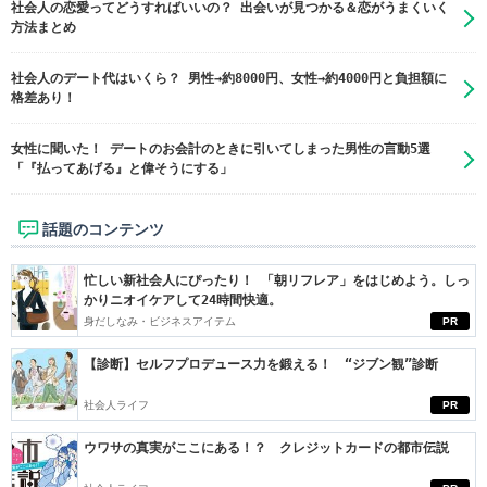
社会人の恋愛ってどうすればいいの？ 出会いが見つかる＆恋がうまくいく
方法まとめ
社会人のデート代はいくら？ 男性→約8000円、女性→約4000円と負担額に
格差あり！
女性に聞いた！ デートのお会計のときに引いてしまった男性の言動5選
「『払ってあげる』と偉そうにする」
話題のコンテンツ
忙しい新社会人にぴったり！ 「朝リフレア」をはじめよう。しっ
かりニオイケアして24時間快適。
身だしなみ・ビジネスアイテム
PR
【診断】セルフプロデュース力を鍛える！ “ジブン観”診断
社会人ライフ
PR
ウワサの真実がここにある！？ クレジットカードの都市伝説