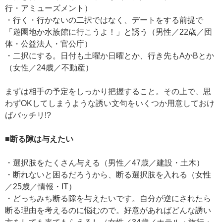
行・アミューズメント）
・行く・行かないの二択ではなく、デートをする前提で
「遊園地か水族館に行こうよ！」と誘う（男性／22歳／団
体・公益法人・官公庁）
・二択にする。日付も土曜か日曜とか、行き先もAかBとか
（女性／24歳／不動産）
まずは相手の予定をしっかり把握すること。その上で、思
わずOKしてしまうような誘い文句をいくつか用意しておけ
ばバッチリ!?
■断る隙は与えたい
・選択肢をたくさん与える（男性／47歳／建設・土木）
・断れないと困るだろうから、断る選択肢を入れる（女性
／25歳／情報・IT）
・どっちみち断る隙を与えたいです。自分が逆にされたら
断る理由を考えるのに悩むので。好意があればどんな誘い